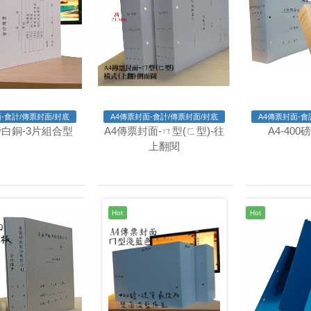
-會計/傳票封面/封底
A4傳票封面-會計/傳票封面/封底
A4傳票封面-會
0磅白銅-3片組合型
A4傳票封面-ㄇ型(ㄈ型)-往
A4-40
上翻閱
Hot
Hot