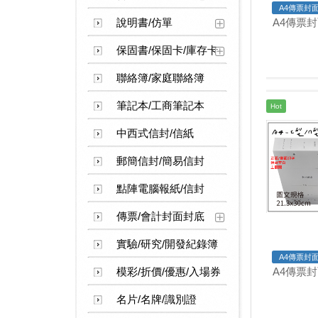
A4傳票封面
說明書/仿單
A4傳票封
保固書/保固卡/庫存卡
聯絡簿/家庭聯絡簿
筆記本/工商筆記本
Hot
中西式信封/信紙
郵簡信封/簡易信封
點陣電腦報紙/信封
傳票/會計封面封底
實驗/研究/開發紀錄簿
A4傳票封面
模彩/折價/優惠/入場券
A4傳票封
名片/名牌/識別證