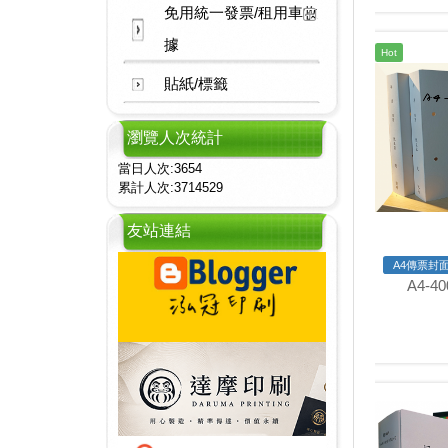
免用統一發票/租用車收
據
Hot
貼紙/標籤
瀏覽人次統計
當日人次:3654
累計人次:3714529
友站連結
A4傳票封面
A4-