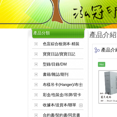
產品分類
產品介紹
色盲綜合檢測本-精裝
產品介
寶寶日誌/寶寶日記
型錄/目錄/DM
Hot
書籍/雜誌/期刊
布樣吊卡(Hanger)/布卡
彩盒/包裝盒/吊牌/背卡
收據本/送貨本/聯單
合約書/契約書/同意書