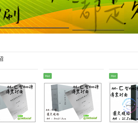
紹
Hot
Hot