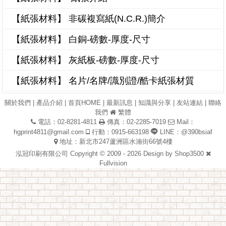
【紙張材料】 非碳複寫紙(N.C.R.)簡介
【紙張材料】 白銅-磅數-厚度-尺寸
【紙張材料】 灰紙板-磅數-厚度-尺寸
【紙張材料】 名片/名牌/識別證/酷卡紙張材質
關於我們
|
產品介紹
|
首頁HOME
|
最新訊息
|
知識與分享
|
友站連結
|
聯絡
我們
繁體
電話：02-8281-4811
傳真：02-2285-7019
Mail：
hgprint4811@gmail.com
行動：0915-663198
LINE：@390bsiaf
地址：新北市247蘆洲區水湳街66號4樓
泓冠印刷有限公司 Copyright © 2009 - 2026 Design by
Shop3500
Fullvision