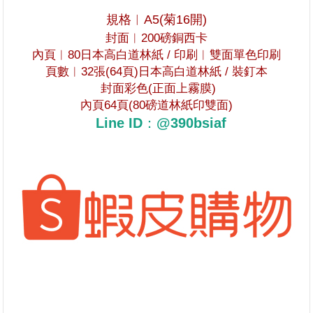
規格︱
A5(
菊
16
開
)
封面︱
200
磅銅西卡
內頁︱80日本高白道林紙 /
印刷︱雙面單色印刷
頁數︱32張(64頁)日本高白道林紙 /
裝釘本
封面彩色
(
正面上霧膜)
內頁
64
頁
(80
磅道林紙印雙面
)
Line ID：@390bsiaf