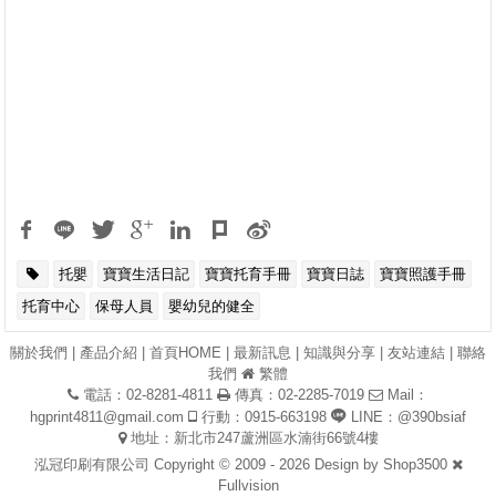
托嬰
寶寶生活日記
寶寶托育手冊
寶寶日誌
寶寶照護手冊
托育中心
保母人員
嬰幼兒的健全
關於我們
|
產品介紹
|
首頁HOME
|
最新訊息
|
知識與分享
|
友站連結
|
聯絡
我們
繁體
電話：02-8281-4811
傳真：02-2285-7019
Mail：
hgprint4811@gmail.com
行動：0915-663198
LINE：@390bsiaf
地址：新北市247蘆洲區水湳街66號4樓
泓冠印刷有限公司 Copyright © 2009 - 2026 Design by
Shop3500
Fullvision