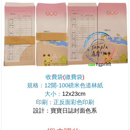
收費袋
(
繳費袋
)
規格：12開-100磅米色道林紙
大小：
12x23cm
印刷：正反面彩色印刷
設計：寶寶日誌封面色系