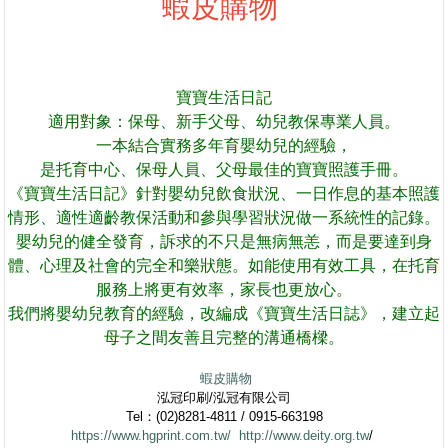
蝦皮購物
寶寶生活日記
適用對象：保母、新手父母、幼兒教保專業人員。
一本結合實務多年育嬰幼兒的經驗，
是托育中心、保母人員、父母最佳的寶寶照護手冊。
《寶寶生活日記》針對嬰幼兒飲食狀況、一日作息的基本照護
情形、適性適齡教保活動和參與學習狀況做一系統性的記錄。
嬰幼兒的健全發育，訴求的不只是無病無恙，而是要達到身
體、心理及社會的完全和樂狀態。如能使用有效工具，在托育
服務上將更有效率，家長也更放心。
我們將嬰幼兒教育的經驗，改編成《寶寶生活日誌》，建立起
母子之間友善且完整的溝通橋樑。
蝦皮購物
泓冠印刷/泓冠有限公司
Tel：(02)8281-4811 / 0915-663198
https://www.hgprint.com.tw/
http://www.deity.org.tw
/