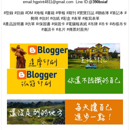
email:hgprint4811@gmail.com Line ID:
@390bsiaf
#型錄 #目錄 #DM #海報 #書籍 #學報 #期刊 #寶寶日誌 #聯絡簿 #筆記本 #
郵簡 #信封 #信紙 #彩盒 #表單 #複寫表單
#產品說明書 #仿單 #/保固書 #保固卡 #電腦報表紙 #吊牌 #吊卡 #布樣吊卡
#邀請卡 #名片 #傳票封面夾/