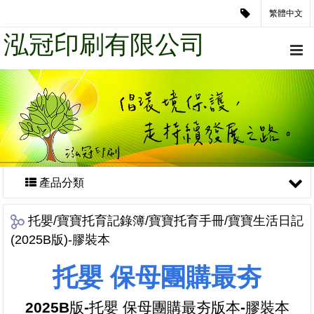
繁體中文
泓冠印刷有限公司
產品分類
托嬰/寶寶托育記錄簿/寶寶托育手冊/寶寶生活日記
(2025B版)-膠裝本
托嬰 保母團購最夯
2025B版
-
托嬰 保母團購最夯版本-膠裝本