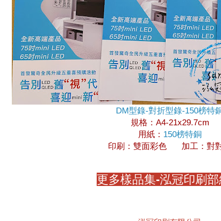
DM型錄-對折型錄-150榜特
規格：A4-21x29.7cm
用紙：
150榜特銅
印刷：雙面彩色
加工：對
更多樣品集-泓冠印刷部