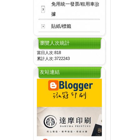
免用統一發票/租用車收
據
貼紙/標籤
瀏覽人次統計
當日人次:818
累計人次:3722243
友站連結