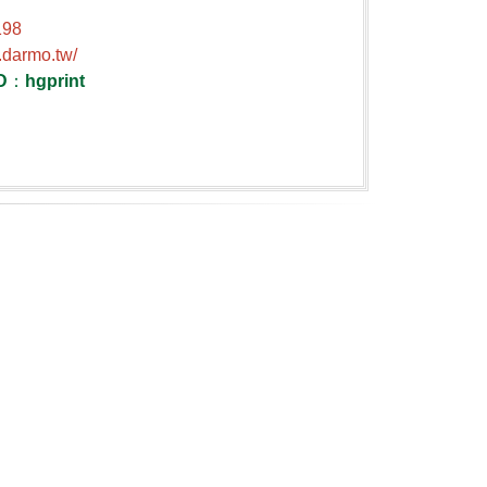
198
.darmo.tw/
D
：
hgprint