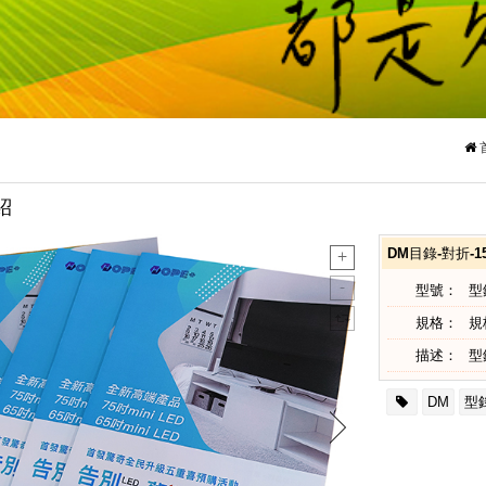
紹
DM目錄-對折-1
型號：
型
規格：
規
描述：
型
DM
型