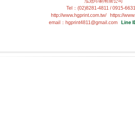
泓冠印刷有限公司
Tel
：
(02)8281-4811 / 0915-663
http://www.hgprint.com.tw/
https://www
email
：
hgprint4811@gmail.com
Line I