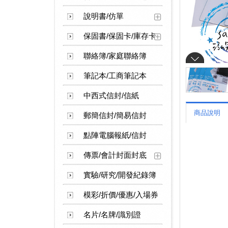
說明書/仿單
保固書/保固卡/庫存卡
聯絡簿/家庭聯絡簿
筆記本/工商筆記本
中西式信封/信紙
商品說明
郵簡信封/簡易信封
點陣電腦報紙/信封
傳票/會計封面封底
實驗/研究/開發紀錄簿
模彩/折價/優惠/入場券
名片/名牌/識別證