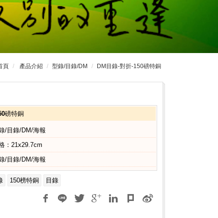
首頁
產品介紹
型錄/目錄/DM
DM目錄-對折-150磅特銅
50磅特銅
錄/目錄/DM/海報
格：21x29.7cm
錄/目錄/DM/海報
錄
150榜特銅
目錄