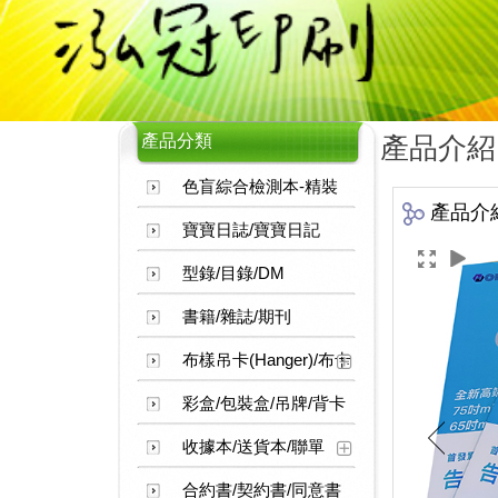
產品分類
產品介紹
色盲綜合檢測本-精裝
產品介
寶寶日誌/寶寶日記
型錄/目錄/DM
書籍/雜誌/期刊
布樣吊卡(Hanger)/布卡
彩盒/包裝盒/吊牌/背卡
收據本/送貨本/聯單
合約書/契約書/同意書