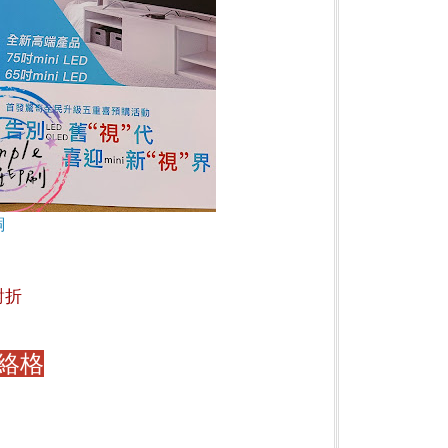
銅
對折
絡格