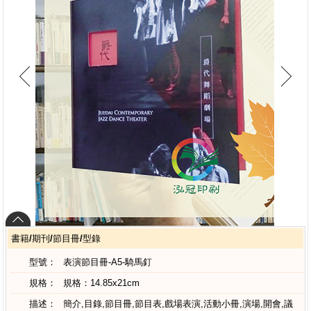
書籍/期刊/節目冊/型錄
型號：
表演節目冊-A5-騎馬釘
規格：
規格：14.85x21cm
描述：
簡介,目錄,節目冊,節目表,戲場表演,活動小冊,演場,開會,議