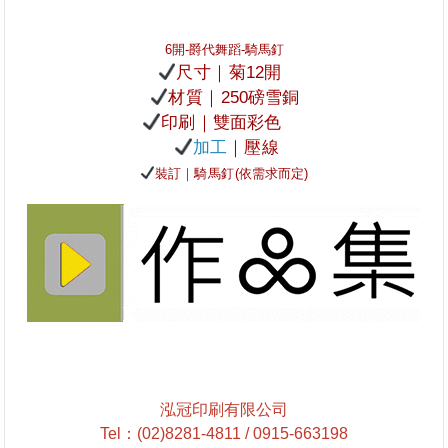
6開-爵代舞蹈-騎馬釘
尺寸｜
菊12開
材質｜
250磅雪銅
印刷｜
雙面彩色
加工
｜壓線
裝訂
｜騎馬釘
(
依需求而定
)
泓冠印刷有限公司
Tel
：
(02)8281-4811 / 0915-663198