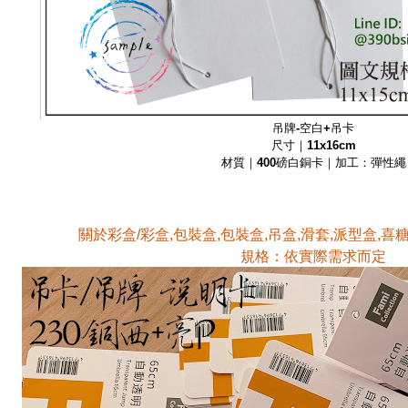
吊牌-空白+吊卡
尺寸｜11x16cm
材質｜400磅白銅卡｜加工：彈性繩
關於彩盒/彩盒,包裝盒,包裝盒,吊盒,滑套,派型盒,喜
規格：依實際需求而定