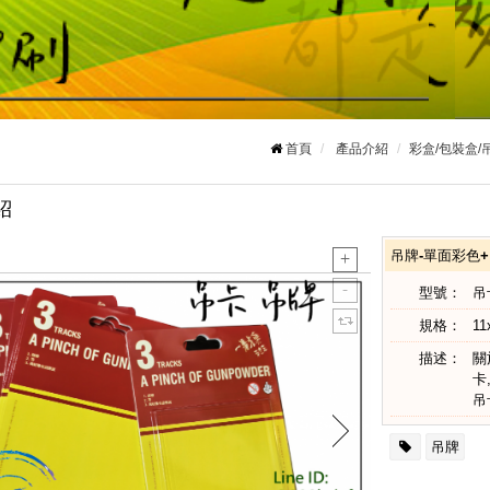
首頁
產品介紹
彩盒/包裝盒/
紹
吊牌-單面彩色+吊
型號：
吊
規格：
11
描述：
關
卡
吊
吊牌