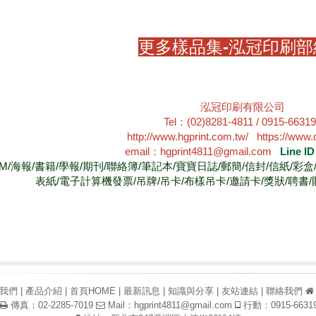
更多樣品集-泓冠印刷部
泓冠印刷有限公司
Tel：(02)8281-4811 / 0915-6631
http://www.hgprint.com.tw/
https://www.
email：hgprint4811@gmail.com
Line I
DM/海報/書籍/學報/期刊/聯絡簿/筆記本/寶寶日誌/郵簡/信封/信紙/彩
表紙/電子計算機發票/吊牌/吊卡/布樣吊卡/邀請卡/獎狀/聘書/
我們
|
產品介紹
|
首頁HOME
|
最新訊息
|
知識與分享
|
友站連結
|
聯絡我們
傳真：02-2285-7019
Mail：
hgprint4811@gmail.com
行動：0915-6631