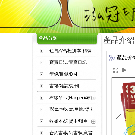
產品分類
產品介紹
色盲綜合檢測本-精裝
產品介
寶寶日誌/寶寶日記
型錄/目錄/DM
書籍/雜誌/期刊
布樣吊卡(Hanger)/布卡
彩盒/包裝盒/吊牌/背卡
收據本/送貨本/聯單
合約書/契約書/同意書