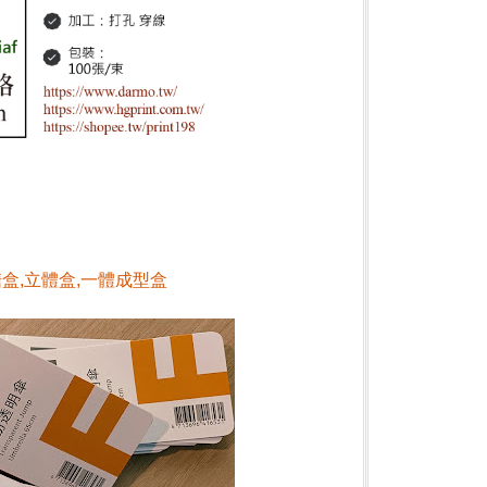
糖盒,立體盒,一體成型盒