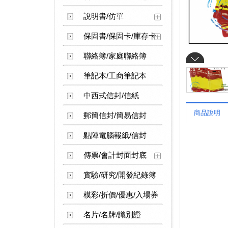
說明書/仿單
保固書/保固卡/庫存卡
聯絡簿/家庭聯絡簿
筆記本/工商筆記本
中西式信封/信紙
商品說明
郵簡信封/簡易信封
點陣電腦報紙/信封
傳票/會計封面封底
實驗/研究/開發紀錄簿
模彩/折價/優惠/入場券
名片/名牌/識別證