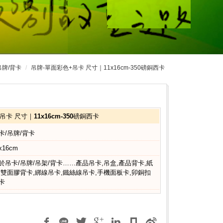
吊牌/背卡
吊牌-單面彩色+吊卡 尺寸｜11x16cm-350磅銅西卡
卡 尺寸｜11x16cm-350磅銅西卡
卡/吊牌/背卡
x16cm
於吊卡/吊牌/吊架/背卡……產品吊卡,吊盒,產品背卡,紙
,雙面膠背卡,綁線吊卡,鐵絲線吊卡,手機面板卡,卯銅扣
卡