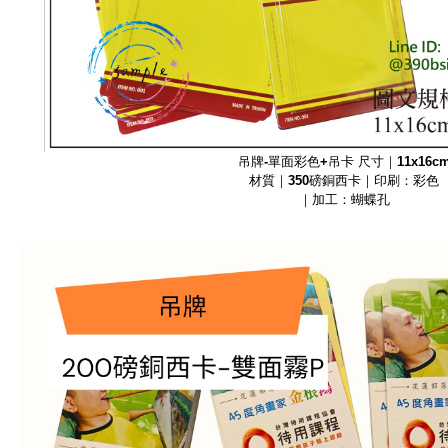
吊牌-單面彩色+吊卡 尺寸｜11x16c
材質｜350磅銅西卡｜印刷：彩色
｜加工：蝴蝶孔