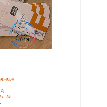
特殊用紙等
印刷
金/…等
工