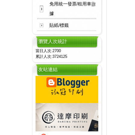
免用統一發票/租用車收
據
貼紙/標籤
瀏覽人次統計
當日人次:2700
累計人次:3724125
友站連結