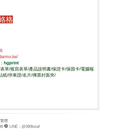
絡格
98
darmo.tw/
D：hgprint
盒/表單/複寫表單/產品說明書/保證卡/保固卡/電腦報
貼紙/停車證/名片/傳票封面夾/
繁體
98
LINE：@390bsiaf