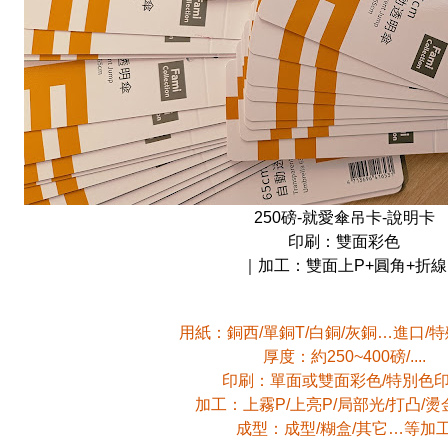
250磅-就愛傘吊卡-說明卡
印刷：雙面彩色
｜加工：雙面上P+圓角+折線
用紙：銅西/單銅T/白銅/灰銅…進口/
厚度：約250~400磅/....
印刷：單面或雙面彩色/特別色
加工：上霧P/上亮P/局部光/打凸/燙
成型：成型/糊盒/其它…等加