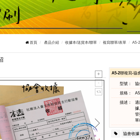
首頁
產品介紹
收據本/送貨本/聯單
複寫聯單/表單
A5
紹
A5-2聯複寫-
型號：
協
規格：
A5
描述：
適
據
管
單
協會收據