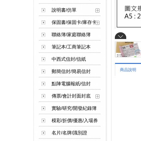
說明書/仿單
保固書/保固卡/庫存卡
聯絡簿/家庭聯絡簿
筆記本/工商筆記本
中西式信封/信紙
商品說明
郵簡信封/簡易信封
點陣電腦報紙/信封
傳票/會計封面封底
實驗/研究/開發紀錄簿
模彩/折價/優惠/入場券
名片/名牌/識別證