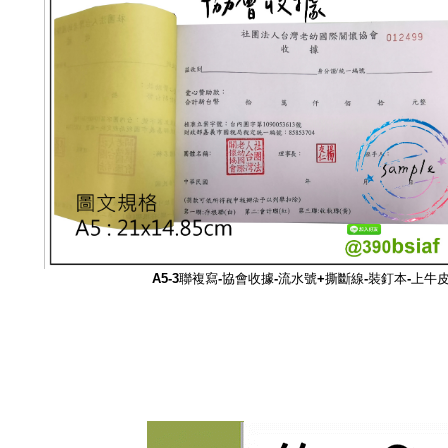
A5-3聯複寫-協會
收據-流水號+撕斷線-裝釘本-上牛