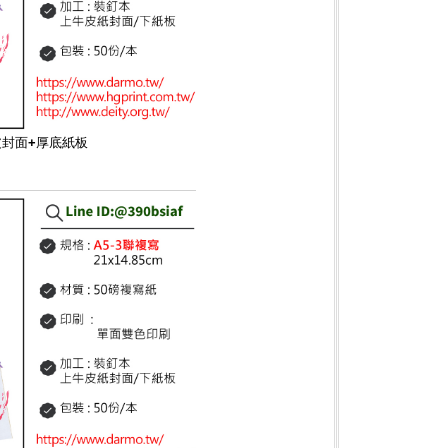
皮封面+厚底紙板