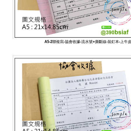
A5-2聯複寫-協會
收據-流水號+撕斷線-裝釘本-上牛