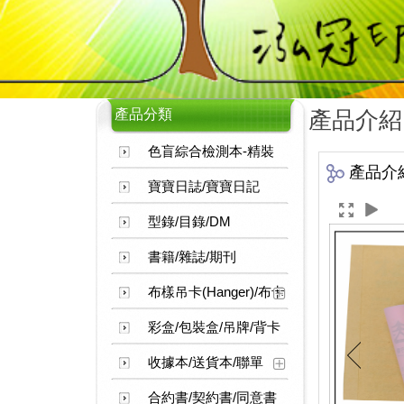
產品分類
產品介紹
色盲綜合檢測本-精裝
產品介
寶寶日誌/寶寶日記
型錄/目錄/DM
書籍/雜誌/期刊
布樣吊卡(Hanger)/布卡
彩盒/包裝盒/吊牌/背卡
收據本/送貨本/聯單
合約書/契約書/同意書