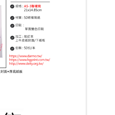
皮封面+厚底紙板