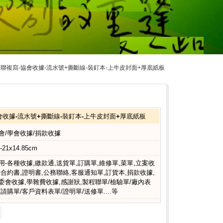
-2聯複寫-協會收據-流水號+撕斷線-裝釘本-上牛皮封面+厚底紙板
協會收據-流水號+撕斷線-裝釘本-上牛皮封面+厚底紙板
會/學會收據/捐款收據
-21x14.85cm
用-各種收據,繳款通,送貨單,訂購單,維修單,菜單,立案收
,合約書,證明書,公務聯絡,客服通知單,訂貨本,捐款收據,
委會收據,學雜費收據,感謝狀,製程聯單/檢驗單/廠內表
/請購單/客戶資料表單/證明單/送修單....等