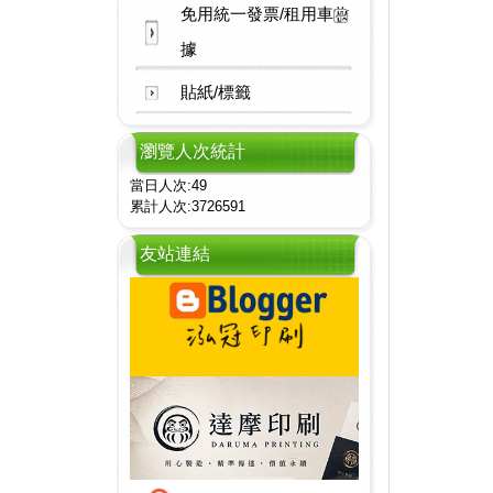
免用統一發票/租用車收
據
貼紙/標籤
瀏覽人次統計
當日人次:49
累計人次:3726591
友站連結