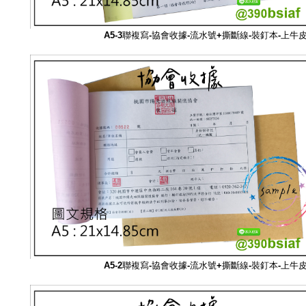
A5-3聯複寫-協會
收據-流水號+撕斷線-裝釘本-上牛
A5-2聯複寫-協會
收據-流水號+撕斷線-裝釘本-上牛