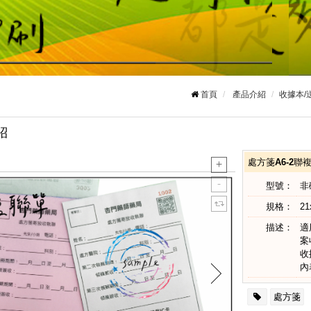
首頁
產品介紹
收據本/
紹
處方箋A6-2聯
型號：
非
規格：
21
描述：
適
案
收
內
處方箋