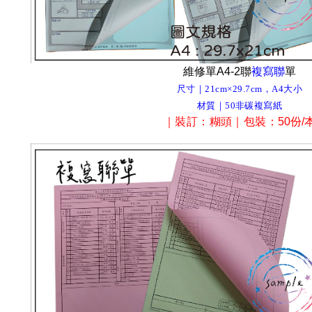
維修單A4-2聯
複寫聯
單
尺寸｜21cm×29.7cm，A4大小
材質｜50非碳複寫紙
｜裝訂
：糊頭
｜包裝
：
50份/