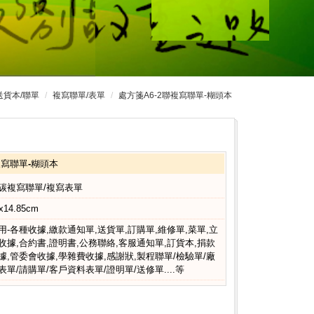
送貨本/聯單
複寫聯單/表單
處方箋A6-2聯複寫聯單-糊頭本
複寫聯單-糊頭本
碳複寫聯單/複寫表單
x14.85cm
用-各種收據,繳款通知單,送貨單,訂購單,維修單,菜單,立
收據,合約書,證明書,公務聯絡,客服通知單,訂貨本,捐款
據,管委會收據,學雜費收據,感謝狀,製程聯單/檢驗單/廠
表單/請購單/客戶資料表單/證明單/送修單....等