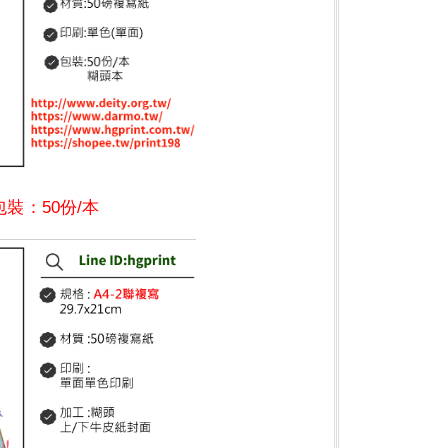
包裝
：
50份/本