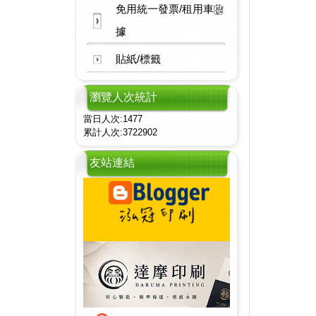
免用統一發票/租用車收
據
貼紙/標籤
瀏覽人次統計
當日人次:1477
累計人次:3722902
友站連結