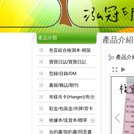
產品分類
產品介紹
色盲綜合檢測本-精裝
產品介
寶寶日誌/寶寶日記
型錄/目錄/DM
書籍/雜誌/期刊
布樣吊卡(Hanger)/布卡
彩盒/包裝盒/吊牌/背卡
收據本/送貨本/聯單
合約書/契約書/同意書