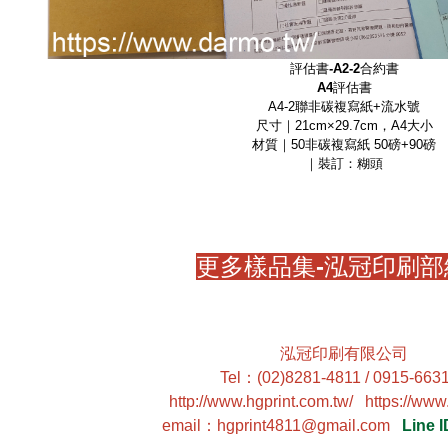
評估書-
A2-2
合約書
A4
評估書
A4-2聯非碳複寫紙+流水號
尺寸｜21cm×29.7cm，A4大小
材質｜50非碳複寫紙 50磅+90磅
｜裝訂：糊頭
更多樣品集-泓冠印刷部
泓冠印刷有限公司
Tel
：
(02)8281-4811 / 0915-663
http://www.hgprint.com.tw/
https://www
email
：
hgprint4811@gmail.com
Line I