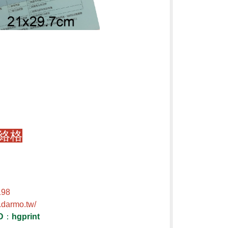
絡格
198
.darmo.tw/
D
：
hgprint