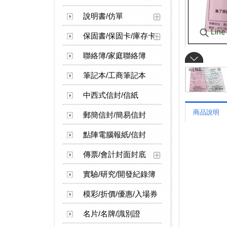
說明書/仿單
保固書/保固卡/庫存卡
聯絡簿/家庭聯絡簿
筆記本/工商筆記本
中西式信封/信紙
商品說明
郵簡信封/簡易信封
點陣電腦報紙/信封
傳票/會計封面封底
實驗/研究/開發紀錄簿
模彩/折價/優惠/入場券
名片/名牌/識別證