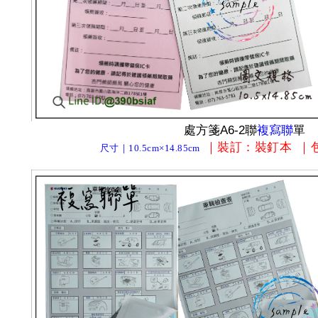
處方箋A6-2聯
複寫聯
單
｜裝訂
：裝釘本
｜
尺寸｜10.5cm×14.85cm