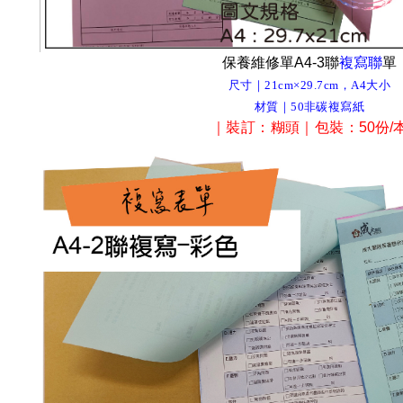
保養維修單A4-3聯
複寫聯
單
尺寸｜21cm×29.7cm，A4大小
材質｜50非碳複寫紙
｜裝訂
：糊頭
｜包裝
：
50份/