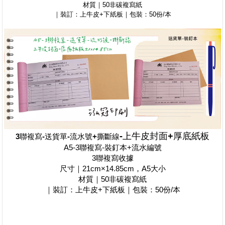
材質｜50非碳複寫紙
｜裝訂：上牛皮+下紙板｜包裝：50份/本
-上牛皮封面+厚底紙板
3聯複寫-送貨單-流水號+撕斷線
A5-3聯複寫-裝釘本+流水編號
3聯複寫收據
尺寸｜21cm×14.85cm，A5大小
材質｜50非碳複寫紙
｜裝訂：上牛皮+下紙板｜包裝：50份/本