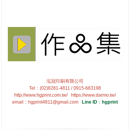
泓冠印刷有限公司
Tel
：
(02)8281-4811 / 0915-663198
http://www.hgprint.com.tw/
https://www.darmo.tw/
email
：
hgprint4811@gmail.com
Line ID
：
hgprint