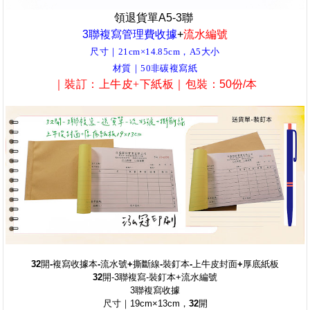
領退貨單A5-3聯
3聯複寫管理費收據
+
流水編號
尺寸｜21cm×14.85cm，A5大小
材質｜50非碳複寫紙
｜裝訂
：上牛皮+下紙板
｜包裝
：
50份/本
32開-複寫收據本-流水號+撕斷線-裝釘本-上牛皮封面+厚底紙板
32開
-3聯複寫-裝釘本+流水編號
3聯複寫收據
尺寸｜19cm×13cm，
32開