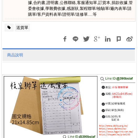
據,合約書,證明書,公務聯絡,客服通知單,訂貨本,捐款收據,管
委會收據,學雜費收據,感謝狀,製程聯單/檢驗單/廠內表單/請
購單/客戶資料表單/證明單/送修單....等
送貨單
商品說明