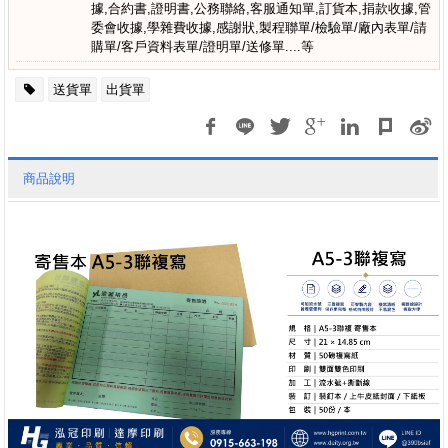
據,合約書,證明書,公務聯絡,客服通知單,訂貨本,捐款收據,管
委會收據,學雜費收據,感謝狀,製程聯單/檢驗單/廠內表單/請
購單/客戶資料表單/證明單/送修單....等
送貨單
出貨單
商品說明