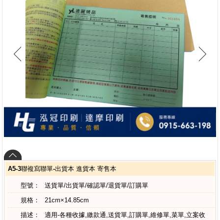
A5-3聯複寫聯單-出貨本 進貨本 寄售本
型號：
送貨單/出貨單/確認單/退貨單/訂購單
規格：
21cm×14.85cm
描述：
適用-各種收據,繳款通,送貨單,訂購單,維修單,菜單,立案收