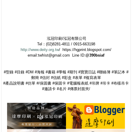
泓冠印刷/泓冠有限公司
Tel：(02)8281-4811 / 0915-663198
http://www.deity.org.tw
/ https://hgprint.blogspot.com/
email:twfrist@gmail.com Line ID:
@390bsiaf
#型錄 #目錄 #DM #海報 #書籍 #學報 #期刊 #寶寶日誌 #聯絡簿 #筆記本 #
郵簡 #信封 #信紙 #彩盒 #表單 #複寫表單
#產品說明書 #仿單 #/保固書 #保固卡 #電腦報表紙 #吊牌 #吊卡 #布樣吊卡
#邀請卡 #名片 #傳票封面夾/