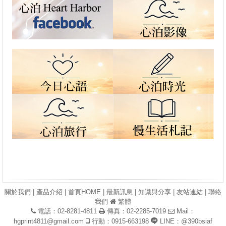
關於我們
|
產品介紹
|
首頁HOME
|
最新訊息
|
知識與分享
|
友站連結
|
聯絡
我們
繁體
電話：02-8281-4811
傳真：02-2285-7019
Mail：
hgprint4811@gmail.com
行動：0915-663198
LINE：@390bsiaf