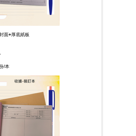
皮封面+厚底紙板
小
份/本