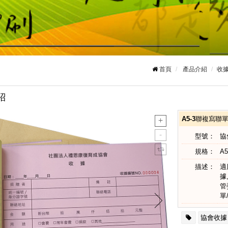
首頁
產品介紹
收據
紹
A5-3聯複寫聯
型號：
協
規格：
A5
描述：
適
據
管
單
協會收據