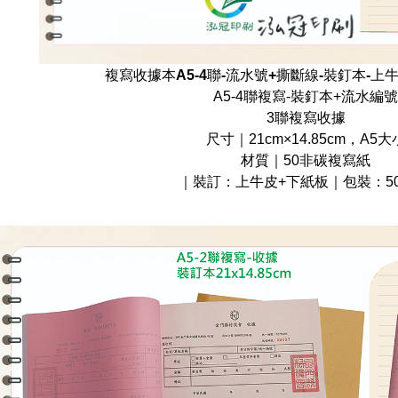
複寫收據本A5-4聯-流水號+撕斷線-裝釘本-上
A5-4聯複寫-裝釘本+流水編號
3聯複寫收據
尺寸｜21cm×14.85cm，A5大
材質｜50非碳複寫紙
｜裝訂：上牛皮+下紙板｜包裝：50