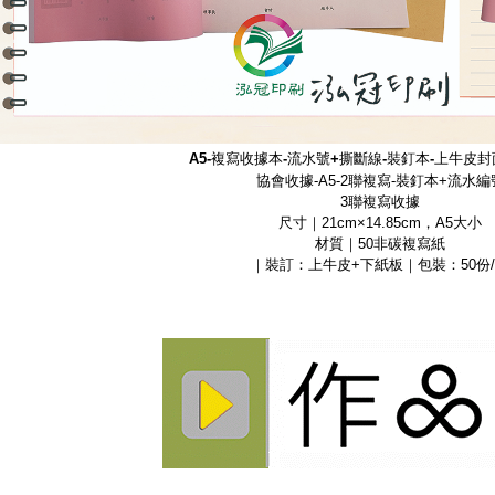
A5-複寫收據本-流水號+撕斷線-裝釘本-上牛皮
協會收據-A5-2聯複寫-裝釘本+流水編
3聯複寫收據
尺寸｜21cm×14.85cm，A5大小
材質｜50非碳複寫紙
｜裝訂：上牛皮+下紙板｜包裝：50份