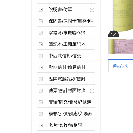
說明書/仿單
保固書/保固卡/庫存卡
聯絡簿/家庭聯絡簿
筆記本/工商筆記本
中西式信封/信紙
商品說明
郵簡信封/簡易信封
點陣電腦報紙/信封
傳票/會計封面封底
實驗/研究/開發紀錄簿
模彩/折價/優惠/入場券
名片/名牌/識別證