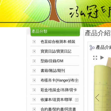
產品分類
產品介紹
色盲綜合檢測本-精裝
產品介
寶寶日誌/寶寶日記
型錄/目錄/DM
書籍/雜誌/期刊
布樣吊卡(Hanger)/布卡
彩盒/包裝盒/吊牌/背卡
收據本/送貨本/聯單
合約書/契約書/同意書