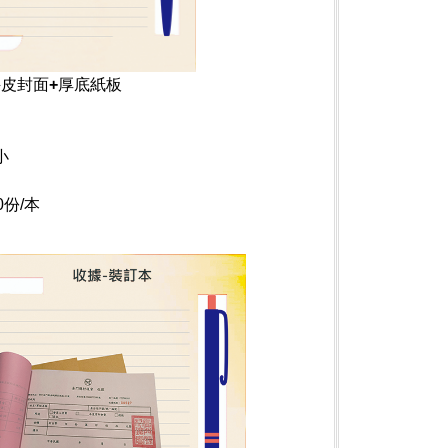
牛皮封面+厚底紙板
小
份/本