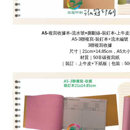
A5-複寫收據本-流水號+撕斷線-裝釘本-上牛
A5-3聯複寫-裝釘本+流水編號
3聯複寫收據
尺寸｜21cm×14.85cm，A5大
材質｜50非碳複寫紙
｜裝訂：上牛皮+下紙板｜包裝：50