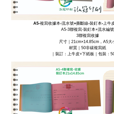
A5-複寫收據本-流水號+撕斷線-裝釘本-上牛
A5-3聯複寫-裝釘本+流水編號
3聯複寫收據
尺寸｜21cm×14.85cm，A5大
材質｜50非碳複寫紙
｜裝訂：上牛皮+下紙板｜包裝：50