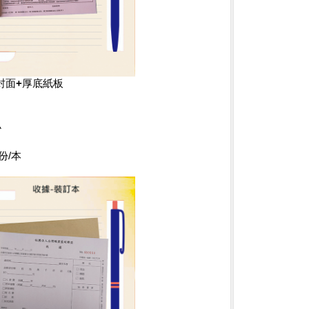
皮封面+厚底紙板
小
份/本