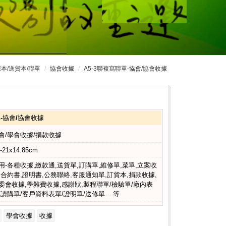
本/送貨本/聯單
協會收據
A5-3聯複寫聯單-協會/協會收據
單-協會/協會收據
會/學會收據/捐款收據
-21x14.85cm
用-各種收據,繳款通,送貨單,訂購單,維修單,菜單,立案收
,合約書,證明書,公務聯絡,客服通知單,訂貨本,捐款收據,
委會收據,學雜費收據,感謝狀,製程聯單/檢驗單/廠內表
/請購單/客戶資料表單/證明單/送修單....等
學會收據
收據