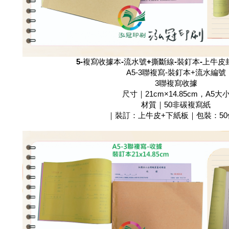
5-複寫收據本-流水號+撕斷線-裝釘本-上牛
A5-3聯複寫-裝釘本+流水編號
3聯複寫收據
尺寸｜21cm×14.85cm，A5大
材質｜50非碳複寫紙
｜裝訂：上牛皮+下紙板｜包裝：50