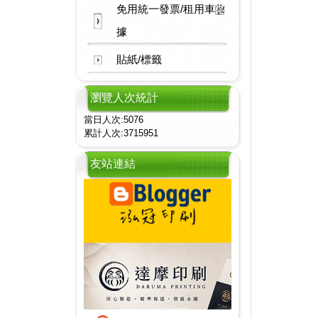
免用統一發票/租用車收
據
貼紙/標籤
瀏覽人次統計
當日人次:5076
累計人次:3715951
友站連結