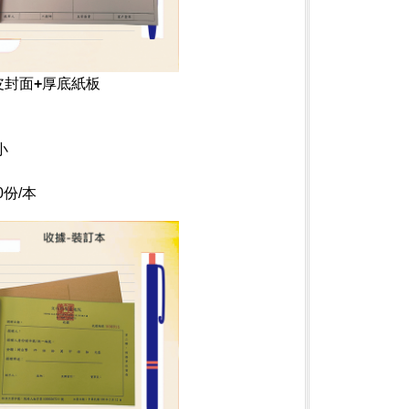
皮封面+厚底紙板
小
份/本