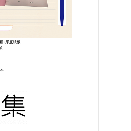
封面+厚底紙板
號
/本