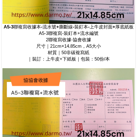
A5-3聯複寫收據本-流水號+撕斷線-裝釘本-上牛皮封面+厚底紙板
A5-3聯複寫-裝釘本+流水編號
2聯複寫收據-協會收據
尺寸｜21cm×14.85cm，A5大小
材質｜50非碳複寫紙
｜裝訂：上牛皮+下紙板｜包裝：50份/本