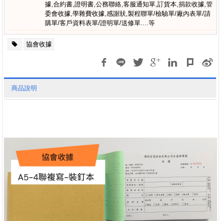
據,合約書,證明書,公務聯絡,客服通知單,訂貨本,捐款收據,管
委會收據,學雜費收據,感謝狀,製程聯單/檢驗單/廠內表單/請
購單/客戶資料表單/證明單/送修單....等
協會收據
商品說明