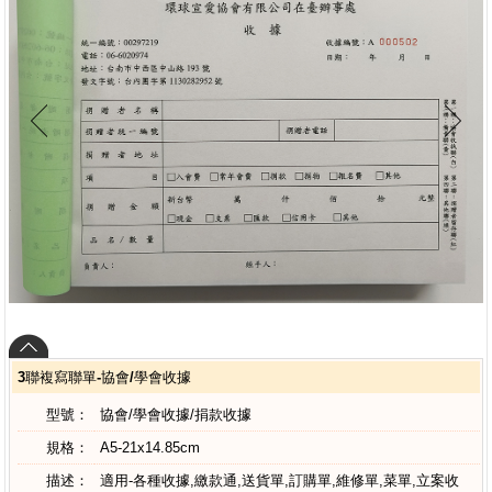
3聯複寫聯單-協會/學會收據
型號：
協會/學會收據/捐款收據
規格：
A5-21x14.85cm
描述：
適用-各種收據,繳款通,送貨單,訂購單,維修單,菜單,立案收