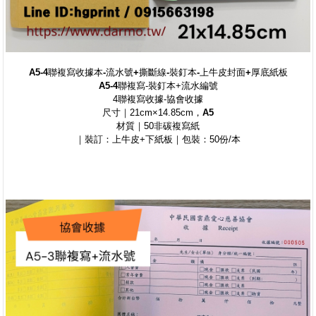
A5-4聯複寫收據本-流水號+撕斷線-裝釘本-上牛皮封面+厚底紙板
A5-4聯
複寫-裝釘本+流水編號
4聯複寫收據-協會收據
尺寸｜21cm×14.85cm，
A5
材質｜50非碳複寫紙
｜裝訂：上牛皮+下紙板｜包裝：50份/本