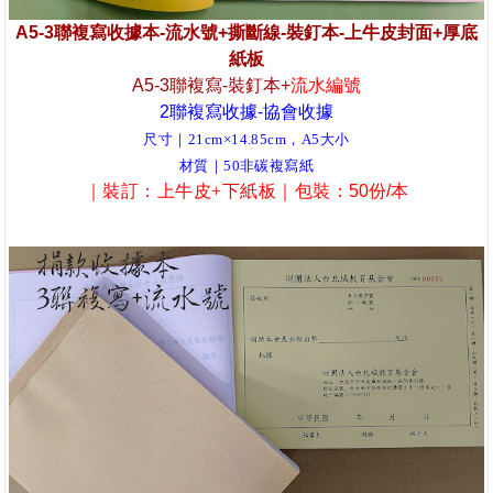
A5-3聯複寫收據本-流水號+撕斷線-裝釘本-上牛皮封面+厚底
紙板
A5-3聯複寫-裝釘本+
流水編號
2聯複寫收據-協會收據
尺寸｜21cm×14.85cm，A5大小
材質｜50非碳複寫紙
｜裝訂
：上牛皮+下紙板
｜包裝
：
50份/本