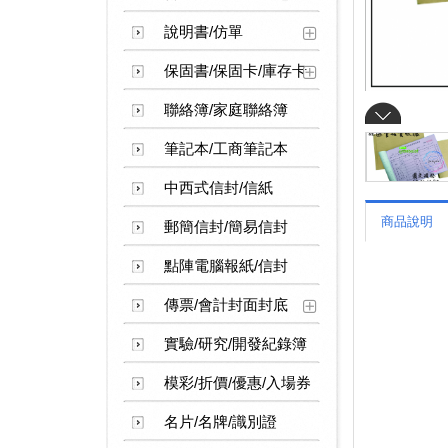
說明書/仿單
保固書/保固卡/庫存卡
聯絡簿/家庭聯絡簿
筆記本/工商筆記本
中西式信封/信紙
商品說明
郵簡信封/簡易信封
點陣電腦報紙/信封
傳票/會計封面封底
實驗/研究/開發紀錄簿
模彩/折價/優惠/入場券
名片/名牌/識別證