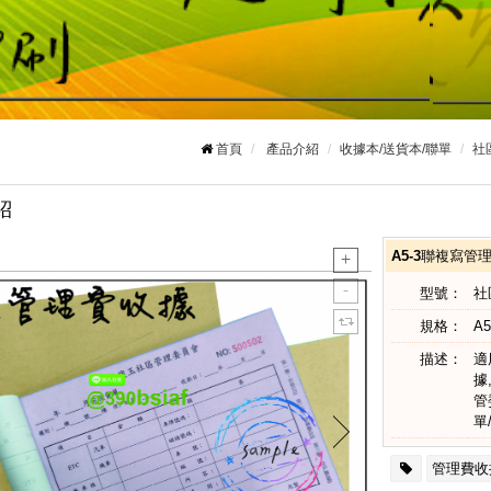
首頁
產品介紹
收據本/送貨本/聯單
社
紹
A5-3聯複寫管
型號：
社
規格：
A5
描述：
適
據
管
單
管理費收