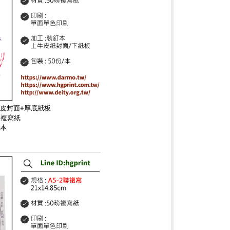
牛皮封面+厚底紙板
碳複寫紙
/本