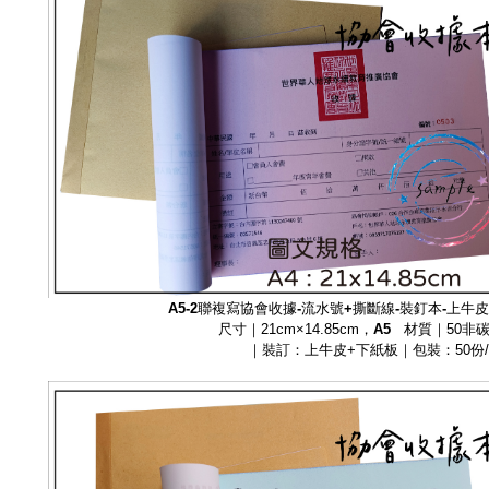
A5-2聯複寫
協會收據-流水號+撕斷線-裝釘本-上牛
尺寸｜21cm×14.85cm，
A5
材質｜50非
｜裝訂：上牛皮+下紙板｜包裝：50份