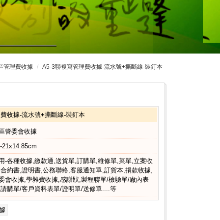
區管理費收據
A5-3聯複寫管理費收據-流水號+撕斷線-裝釘本
理費收據-流水號+撕斷線-裝釘本
區管委會收據
-21x14.85cm
用-各種收據,繳款通,送貨單,訂購單,維修單,菜單,立案收
,合約書,證明書,公務聯絡,客服通知單,訂貨本,捐款收據,
委會收據,學雜費收據,感謝狀,製程聯單/檢驗單/廠內表
/請購單/客戶資料表單/證明單/送修單....等
據