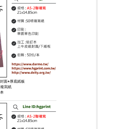
皮封面+厚底紙板
碳複寫紙
/本