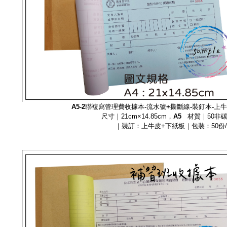
A5-2聯複寫管理費
收據本-流水號+撕斷線-裝釘本-上
尺寸｜21cm×14.85cm，
A5
材質｜50非
｜裝訂：上牛皮+下紙板｜包裝：50份