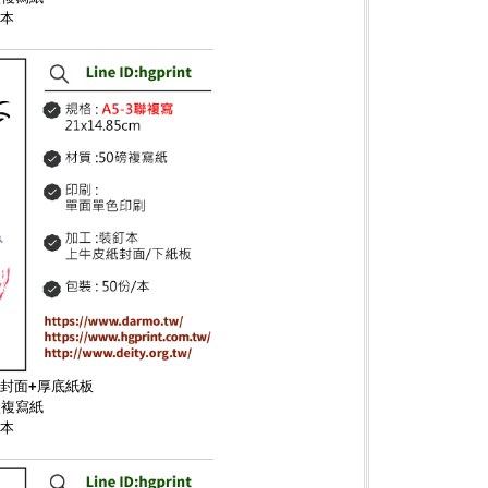
/本
皮封面+厚底紙板
碳複寫紙
/本