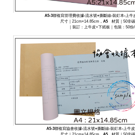
A5-3聯複寫管理費
收據-流水號+撕斷線-裝釘本-上
尺寸｜21cm×14.85cm，
A5
材質｜50非
｜裝訂：上牛皮+下紙板｜包裝：50份
A5-3聯複寫
協會收據-流水號+撕斷線-裝釘本-上牛
尺寸｜21cm×14.85cm，
A5
材質｜50非