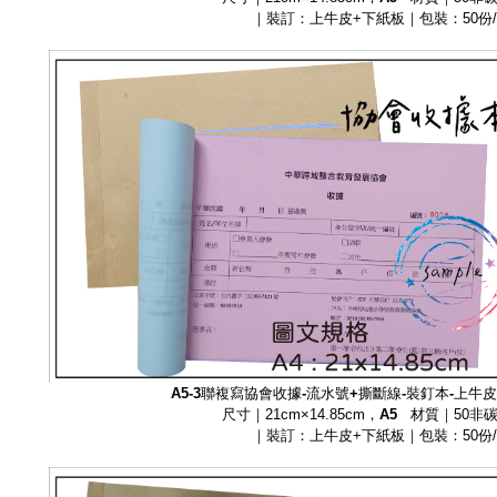
｜裝訂：上牛皮+下紙板｜包裝：50份
A5-3聯複寫
協會收據-流水號+撕斷線-裝釘本-上牛
尺寸｜21cm×14.85cm，
A5
材質｜50非
｜裝訂：上牛皮+下紙板｜包裝：50份