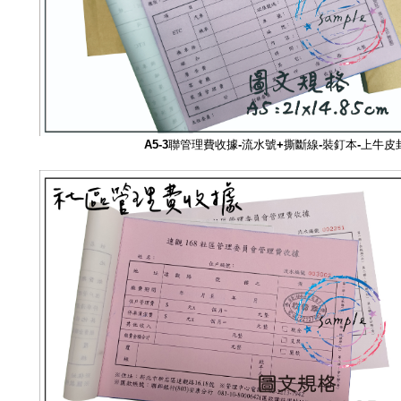
A5-3聯管理費
收據-流水號+撕斷線-裝釘本-上牛皮