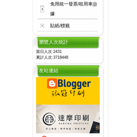
免用統一發票/租用車收
據
貼紙/標籤
瀏覽人次統計
當日人次:2431
累計人次:3718448
友站連結