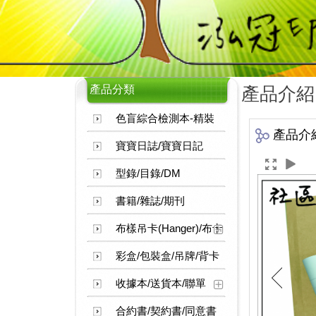
產品分類
產品介紹
色盲綜合檢測本-精裝
產品介
寶寶日誌/寶寶日記
型錄/目錄/DM
書籍/雜誌/期刊
布樣吊卡(Hanger)/布卡
彩盒/包裝盒/吊牌/背卡
收據本/送貨本/聯單
合約書/契約書/同意書