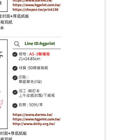
牛皮封面+厚底紙板
碳複寫紙
/本
皮封面+厚底紙板
碳複寫紙