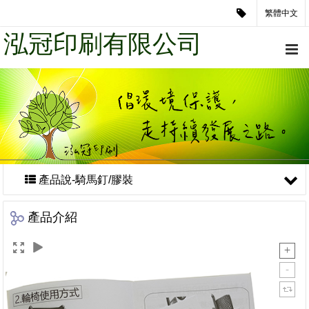
繁體中文
泓冠印刷有限公司
產品說-騎馬釘/膠裝
產品介紹