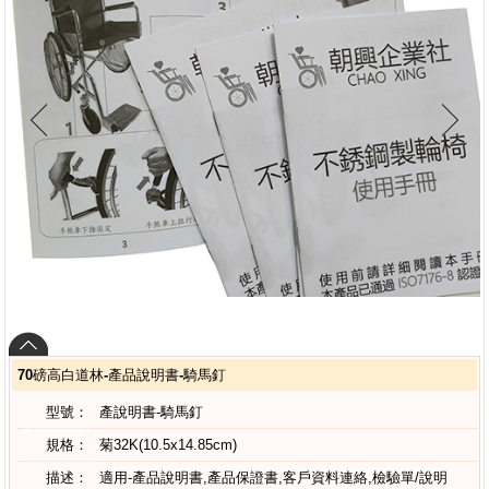
70磅高白道林-產品說明書-騎馬釘
型號：
產說明書-騎馬釘
規格：
菊32K(10.5x14.85cm)
描述：
適用-產品說明書,產品保證書,客戶資料連絡,檢驗單/說明