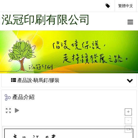
繁體中文
泓冠印刷有限公司
產品說-騎馬釘/膠裝
產品介紹