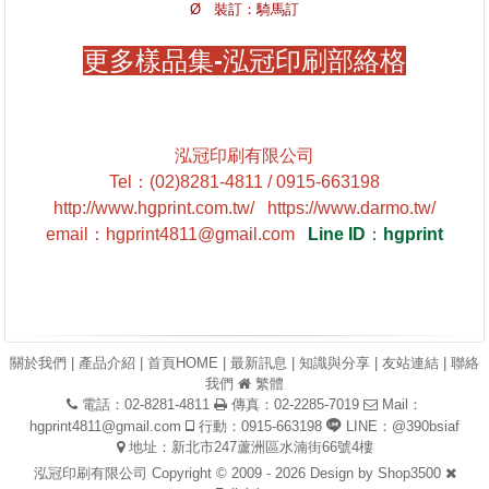
Ø 裝訂：騎馬訂
更多樣品集-泓冠印刷部絡格
泓冠印刷有限公司
Tel
：
(02)8281-4811 / 0915-663198
http://www.hgprint.com.tw/
https://www.darmo.tw/
email
：
hgprint4811@gmail.com
Line ID
：
hgprint
關於我們
|
產品介紹
|
首頁HOME
|
最新訊息
|
知識與分享
|
友站連結
|
聯絡
我們
繁體
電話：02-8281-4811
傳真：02-2285-7019
Mail：
hgprint4811@gmail.com
行動：0915-663198
LINE：@390bsiaf
地址：新北市247蘆洲區水湳街66號4樓
泓冠印刷有限公司 Copyright © 2009 - 2026 Design by
Shop3500