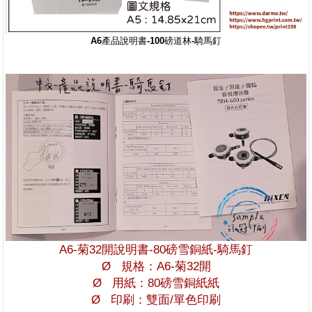
A6產品說明書-100磅道林-騎馬釘
A6-菊32開說明書-80磅雪銅紙-騎馬釘
Ø 規格：A6-菊32開
Ø 用紙：80磅雪銅紙紙
Ø 印刷：雙面/單色印刷