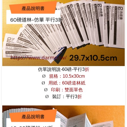
仿單說明說-60磅-
平行3
折
Ø
規格：10.5x30cm
Ø
用紙：60磅道林紙
Ø
印刷：雙面單色
Ø
裝訂：平行3
折