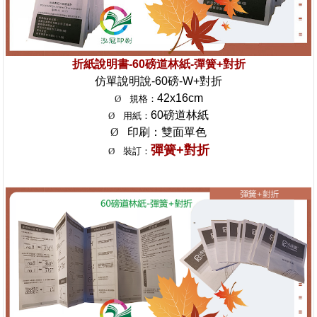
折紙說明書-60磅道林紙-彈簧+對折
仿單說明說-60磅-W+對折
42x16cm
Ø
規格：
60磅道林紙
Ø
用紙：
Ø
印刷：雙面單色
彈簧+對折
Ø
裝訂：