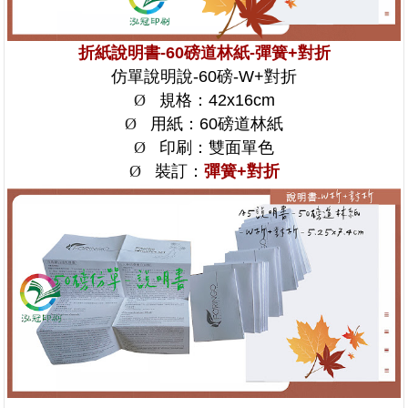
折紙說明書-60磅道林紙-彈簧+對折
仿單說明說-60磅-W+對折
Ø
規格：42x16cm
Ø
用紙：60磅道林紙
Ø
印刷：雙面單色
Ø
裝訂：
彈簧+對折