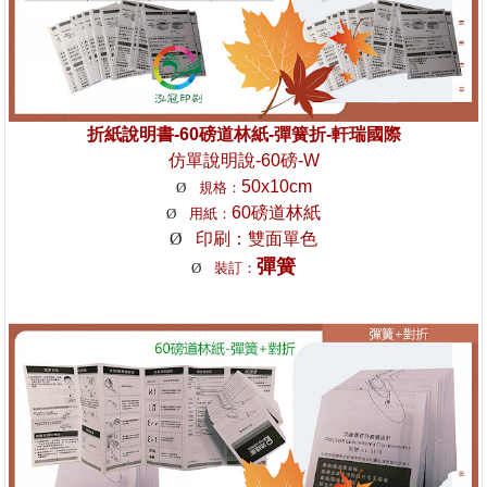
折紙說明書-60磅道林紙-彈簧折-軒瑞國際
仿單說明說-60磅-W
50x10cm
Ø
規格：
60磅道林紙
Ø
用紙：
Ø
印刷：雙面單色
彈簧
Ø
裝訂：