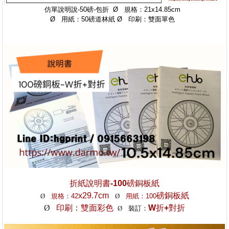
仿單說明說-50磅-包
折
Ø 規格：21x14.85cm
Ø 用紙：50磅道林紙 Ø 印刷：雙面單色
折紙說明書-100磅銅板紙
x29.7cm
磅銅板紙
Ø
規格：42
Ø
用紙：100
Ø
印刷：雙面彩色
W
折+對折
Ø
裝訂：