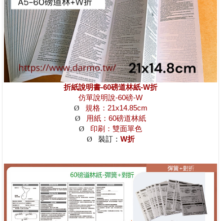
折紙說明書-60磅道林紙-W折
仿單說明說-60磅-W
Ø
規格：21x14.85cm
Ø
用紙：60磅道林紙
Ø
印刷：雙面單色
Ø
裝訂：
W折