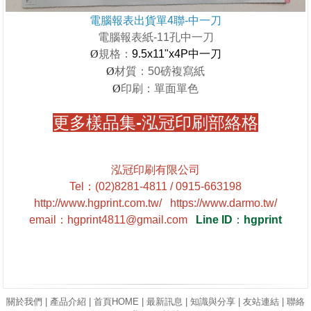
電腦報表出貨單4聯-中一刀
電腦報表紙-11孔中一刀
規格：
9.5x11"x4P中一刀
Ø
材質：50磅複寫紙
Ø
印刷：單面單色
Ø
更多樣品集-泓冠印刷部絡格
泓冠印刷有限公司
Tel
：
(02)8281-4811 / 0915-663198
http://www.hgprint.com.tw/
https://www.darmo.tw/
email
：
hgprint4811@gmail.com
Line ID
：
hgprint
關於我們
|
產品介紹
|
首頁HOME
|
最新訊息
|
知識與分享
|
友站連結
|
聯絡