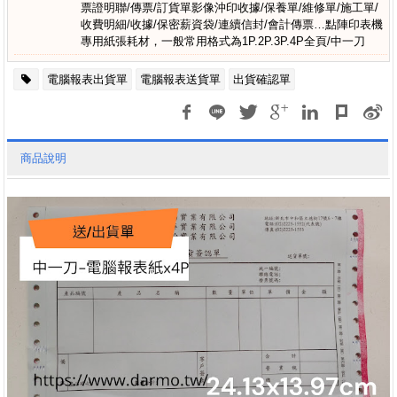
票證明聯/傳票/訂貨單影像沖印收據/保養單/維修單/施工單/
收費明細/收據/保密薪資袋/連續信封/會計傳票…點陣印表機
專用紙張耗材，一般常用格式為1P.2P.3P.4P全頁/中一刀
電腦報表出貨單
電腦報表送貨單
出貨確認單
商品說明