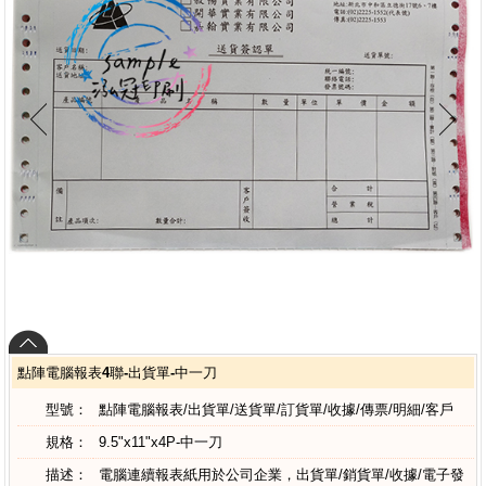
點陣電腦報表4聯-出貨單-中一刀
型號：
點陣電腦報表/出貨單/送貨單/訂貨單/收據/傳票/明細/客戶
規格：
9.5"x11"x4P-中一刀
描述：
電腦連續報表紙用於公司企業，出貨單/銷貨單/收據/電子發