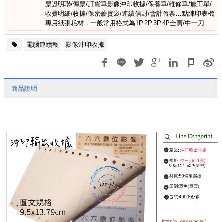
票證明聯/傳票/訂貨單影像沖印收據/保養單/維修單/施工單/
收費明細/收據/保密薪資袋/連續信封/會計傳票…點陣印表機
專用紙張耗材，一般常用格式為1P.2P.3P.4P全頁/中一刀
電腦連續報
影像沖印收據
商品說明