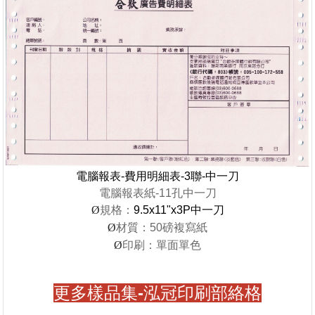
電腦報表-費用明細表-3聯-中一刀
電腦報表紙-11孔中一刀
規格：
9.5x11"x3P中一刀
Ø
材質：50磅複寫紙
Ø
印刷：單面單色
Ø
更多樣品集-泓冠印刷部絡格