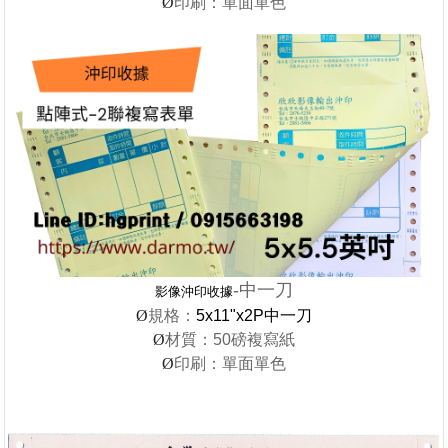
Ø
印刷：單面單色
-中一刀
影像沖印收據
Ø
規格：
5x11"x2P中一刀
Ø
材質：50磅複寫紙
Ø
印刷：單面單色