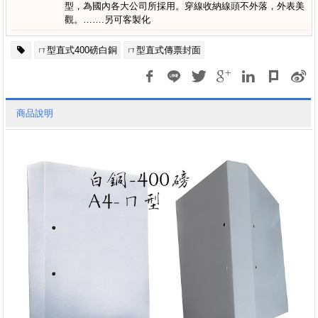
型，為國內各大公司所採用。穿線收納線頭不外落，外表美
觀。…….另可客製化
ㄇ型直式400磅白銅
ㄇ型直式傳票封面
商品說明