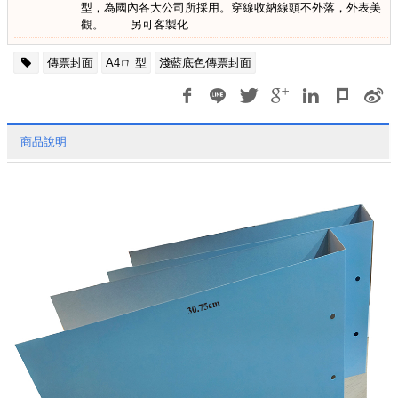
型，為國內各大公司所採用。穿線收納線頭不外落，外表美
觀。…….另可客製化
傳票封面
A4ㄇ 型
淺藍底色傳票封面
商品說明