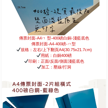
傳票封面-A4ㄇ 型-400磅白銅-淺藍底色
傳票封面-A4-400磅-ㄇ型
規格：左右/上下翻頁A4(30.75x21.7cm)
用紙：白銅400磅
印刷：正面/反面/側面淺藍底色
加工：壓線/打洞