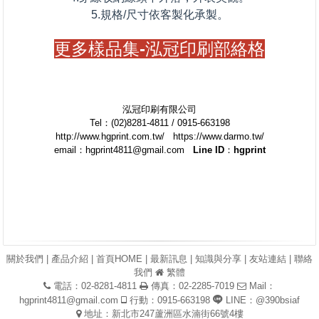
5.規格/尺寸依客製化承製。
更多樣品集-泓冠印刷部絡格
泓冠印刷有限公司
Tel：(02)8281-4811 / 0915-663198
http://www.hgprint.com.tw/ https://www.darmo.tw/
email：hgprint4811@gmail.com
Line ID：hgprint
關於我們
|
產品介紹
|
首頁HOME
|
最新訊息
|
知識與分享
|
友站連結
|
聯絡
我們
繁體
電話：02-8281-4811
傳真：02-2285-7019
Mail：
hgprint4811@gmail.com
行動：0915-663198
LINE：@390bsiaf
地址：新北市247蘆洲區水湳街66號4樓