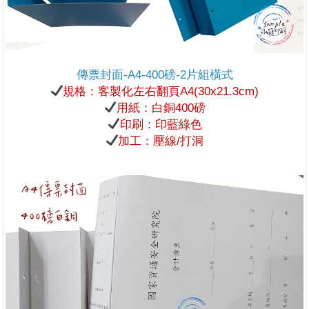
傳票封面-A4-400磅-2片組橫式
規格：客製化左右翻頁A4(30x21.3cm)
用紙：白銅400磅
印刷：
印藍綠色
加工：壓線/打洞