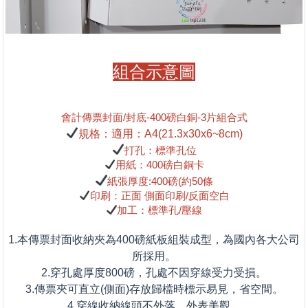
組合示意圖
會計傳票封面/封底-400磅白銅-3片組合式
規格
：
適用：A4(21.3x30x6~8cm)
打孔：標準孔位
用紙：
400磅白銅卡
紙張厚度:400磅(約50條
印刷：正面 側面印刷/反面空白
加工：標準孔/壓線
1.本傳票封面收納夾為400磅紙板組裝成型，為國內各大公司
所採用。
2.穿孔處厚度800磅，孔處不因穿線受力受損。
3.傳票夾可直立(側面)存放歸檔時標示易見，省空間。
4.穿線收納線頭不外落，外表美觀。