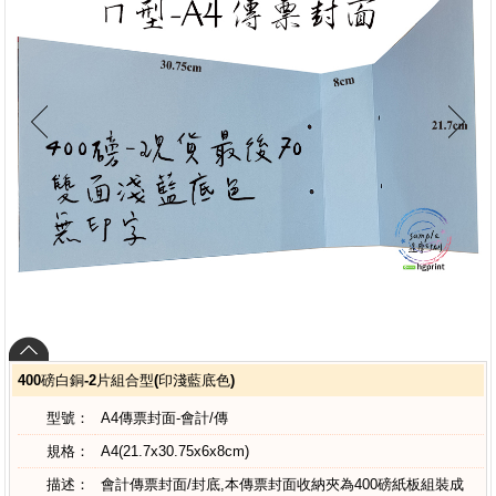
400磅白銅-2片組合型(印淺藍底色)
型號：
A4傳票封面-會計/傳
規格：
A4(21.7x30.75x6x8cm)
描述：
會計傳票封面/封底,本傳票封面收納夾為400磅紙板組裝成