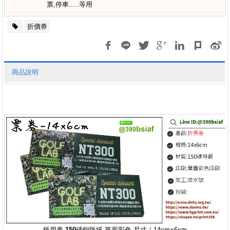
票,停車.....等用
折價券
商品說明
抵用券-150磅銅版紙-單面彩色-
尺寸｜14cm×6cm