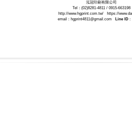
泓冠印刷有限公司
Tel：(02)8281-4811 / 0915-663198
http://www.hgprint.com.tw/ https://www.da
email：hgprint4811@gmail.com
Line ID：