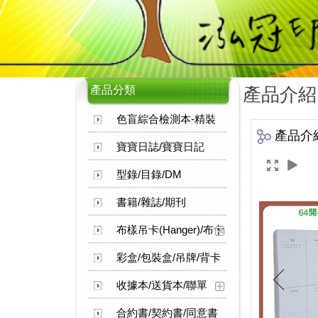
產品分類
產品介紹
色盲綜合檢測本-精裝
產品介
寶寶日誌/寶寶日記
型錄/目錄/DM
書籍/雜誌/期刊
布樣吊卡(Hanger)/布卡
彩盒/包裝盒/吊牌/背卡
收據本/送貨本/聯單
合約書/契約書/同意書