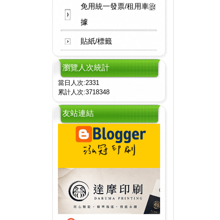
免用統一發票/租用車收
據
貼紙/標籤
瀏覽人次統計
當日人次:2331
累計人次:3718348
友站連結