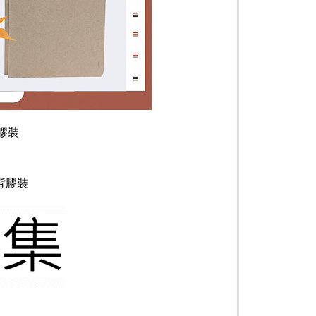
膠裝
背膠裝