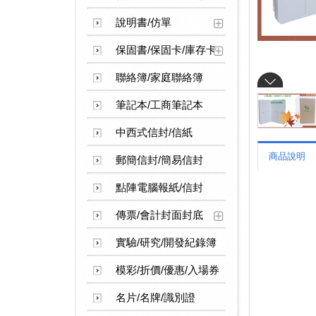
說明書/仿單
保固書/保固卡/庫存卡
聯絡簿/家庭聯絡簿
筆記本/工商筆記本
中西式信封/信紙
商品說明
郵簡信封/簡易信封
點陣電腦報紙/信封
傳票/會計封面封底
實驗/研究/開發紀錄簿
模彩/折價/優惠/入場券
名片/名牌/識別證