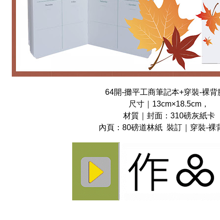
64開-攤平工商筆記本+穿裝-裸背
尺寸｜13cm×18.5cm，
材質｜封面：310磅灰紙卡
內頁：80磅道林紙 裝訂｜穿裝-裸