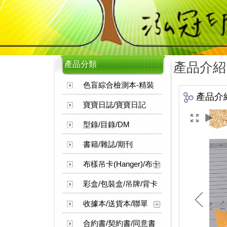
產品分類
產品介紹
色盲綜合檢測本-精裝
產品介
寶寶日誌/寶寶日記
型錄/目錄/DM
書籍/雜誌/期刊
布樣吊卡(Hanger)/布卡
彩盒/包裝盒/吊牌/背卡
收據本/送貨本/聯單
合約書/契約書/同意書