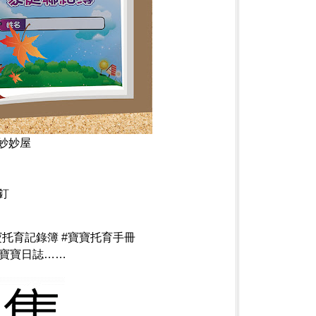
樂妙妙屋
釘
寶寶托育記錄簿 #寶寶托育手冊
/寶寶日誌……