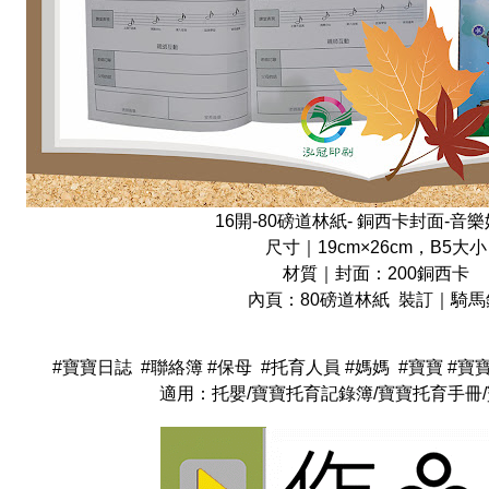
16開-80磅道林紙- 銅西卡封面-音
尺寸｜19cm×26cm，B5大小
材質｜封面：200銅西卡
內頁：80磅道林紙 裝訂｜騎馬
#寶寶日誌 #聯絡簿 #保母 #托育人員 #媽媽 #寶寶 #
適用：托嬰/寶寶托育記錄簿/寶寶托育手冊