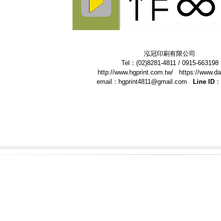
泓冠印刷有限公司
Tel：(02)8281-4811 / 0915-663198
http://www.hgprint.com.tw/ https://www.da
email：hgprint4811@gmail.com
Line ID：