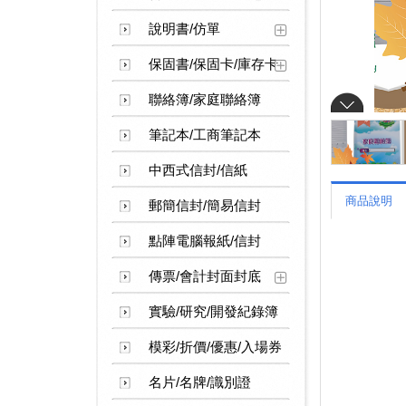
說明書/仿單
保固書/保固卡/庫存卡
聯絡簿/家庭聯絡簿
筆記本/工商筆記本
中西式信封/信紙
商品說明
郵簡信封/簡易信封
點陣電腦報紙/信封
傳票/會計封面封底
實驗/研究/開發紀錄簿
模彩/折價/優惠/入場券
名片/名牌/識別證