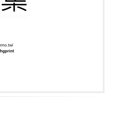
rmo.tw/
hgprint