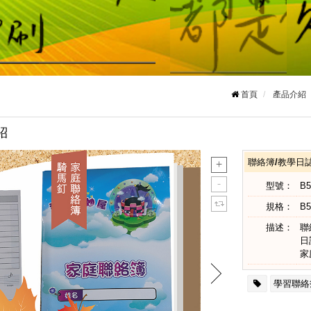
首頁
產品介紹
紹
聯絡簿/教學日
型號：
B
規格：
B5
描述：
聯
日
家
學習聯絡