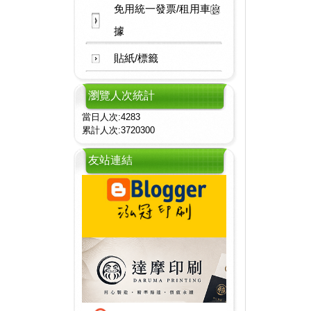
免用統一發票/租用車收
據
貼紙/標籤
瀏覽人次統計
當日人次:4283
累計人次:3720300
友站連結