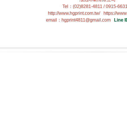
Tel
：
(02)8281-4811 / 0915-663
http://www.hgprint.com.tw/
https://www
email
：
hgprint4811@gmail.com
Line I