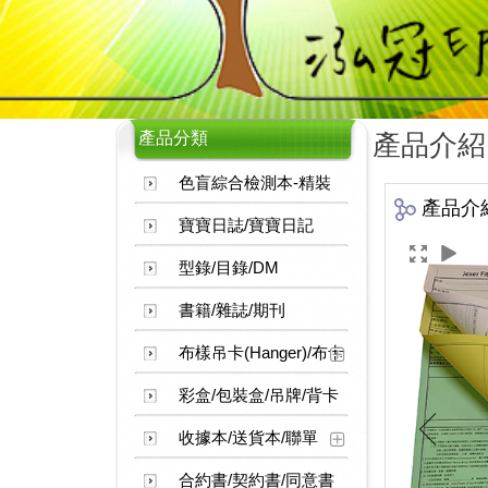
產品分類
產品介紹
色盲綜合檢測本-精裝
產品介
寶寶日誌/寶寶日記
型錄/目錄/DM
書籍/雜誌/期刊
布樣吊卡(Hanger)/布卡
彩盒/包裝盒/吊牌/背卡
收據本/送貨本/聯單
合約書/契約書/同意書