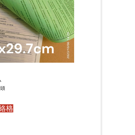
小
糊頭
絡格