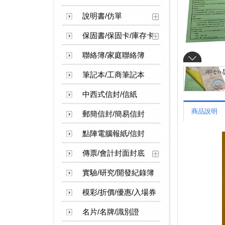
說明書/仿單
保固書/保固卡/庫存卡
聯絡簿/家庭聯絡簿
筆記本/工商筆記本
中西式信封/信紙
商品說明
郵簡信封/簡易信封
點陣電腦報紙/信封
傳票/會計封面封底
實驗/研究/開發紀錄簿
模彩/折價/優惠/入場券
名片/名牌/識別證