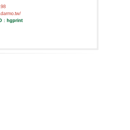
198
.darmo.tw/
D
：
hgprint