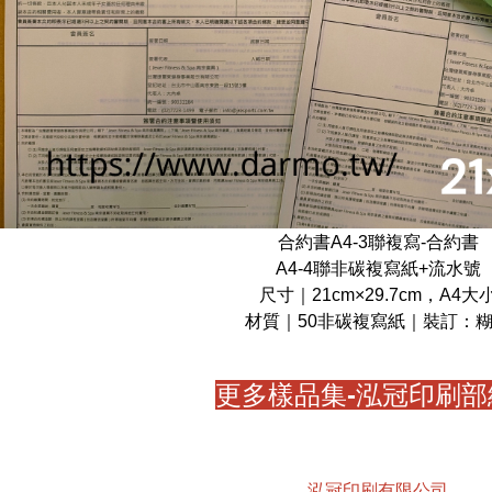
合約書A4-3聯複寫-合約書
A4-4聯非碳複寫紙+流水號
尺寸｜21cm×29.7cm，A4大
材質｜50非碳複寫紙｜裝訂：
更多樣品集-泓冠印刷部
泓冠印刷有限公司