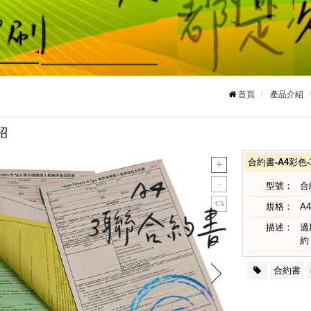
首頁
產品介紹
紹
合約書-A4彩色
型號：
合
規格：
A4
描述：
適
約
合約書