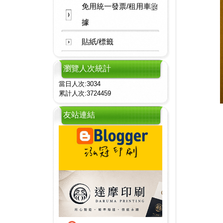
免用統一發票/租用車收
據
貼紙/標籤
瀏覽人次統計
當日人次:3034
累計人次:3724459
友站連結