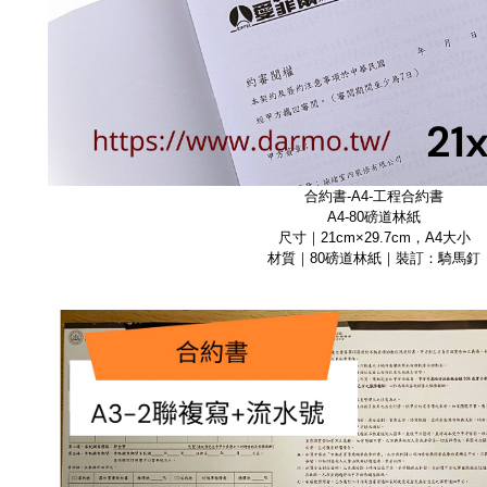
合約書-A4-工程合約書
A4-80磅道林紙
尺寸｜21cm×29.7cm，A4大小
材質｜80磅道林紙｜裝訂：騎馬釘