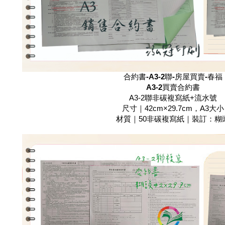
合約書-A3-2聯-房屋買賣-春福
A3-2
買賣合約書
A3-2聯非碳複寫紙+流水號
尺寸｜42cm×29.7cm，A3大小
材質｜50非碳複寫紙｜裝訂：糊