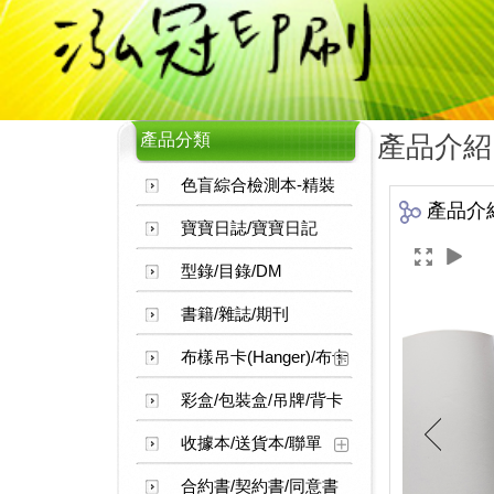
產品分類
產品介紹
色盲綜合檢測本-精裝
產品介
寶寶日誌/寶寶日記
型錄/目錄/DM
書籍/雜誌/期刊
布樣吊卡(Hanger)/布卡
彩盒/包裝盒/吊牌/背卡
收據本/送貨本/聯單
合約書/契約書/同意書