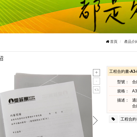
首頁
產品介
紹
工程合約書-A3
型號：
合
規格：
A3
描述：
適
合
工程合約