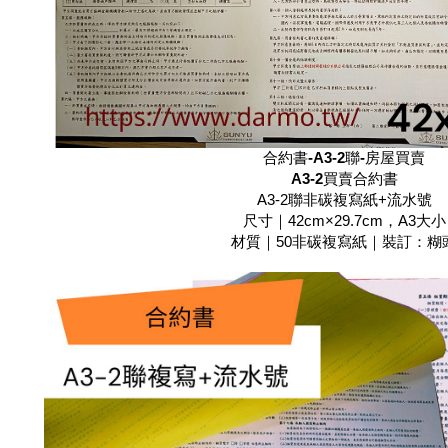
合約書-A3-2聯-房屋買賣
A3-2
買賣合約書
A3-2聯非碳複寫紙+流水號
尺寸｜42cm×29.7cm，A3大小
材質｜50非碳複寫紙｜裝訂：糊