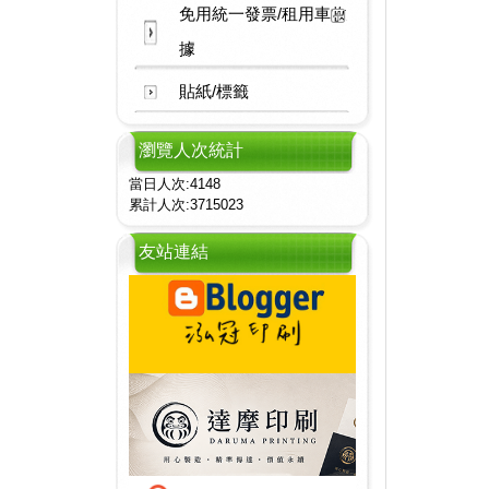
免用統一發票/租用車收
據
貼紙/標籤
瀏覽人次統計
當日人次:4148
累計人次:3715023
友站連結