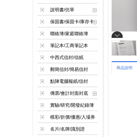
說明書/仿單
保固書/保固卡/庫存卡
聯絡簿/家庭聯絡簿
筆記本/工商筆記本
中西式信封/信紙
商品說明
郵簡信封/簡易信封
點陣電腦報紙/信封
傳票/會計封面封底
實驗/研究/開發紀錄簿
模彩/折價/優惠/入場券
名片/名牌/識別證