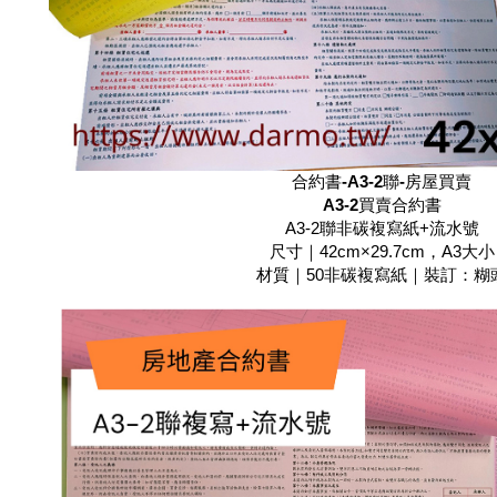
合約書-A3-2聯-房屋買賣
A3-2
買賣合約書
A3-2聯非碳複寫紙+流水號
尺寸｜42cm×29.7cm，A3大小
材質｜50非碳複寫紙｜裝訂：糊