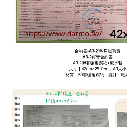
合約書-A3-2聯-房屋買賣
A3-2
買賣合約書
A3-2聯非碳複寫紙+流水號
尺寸｜42cm×29.7cm，A3大小
材質｜50非碳複寫紙｜裝訂：糊