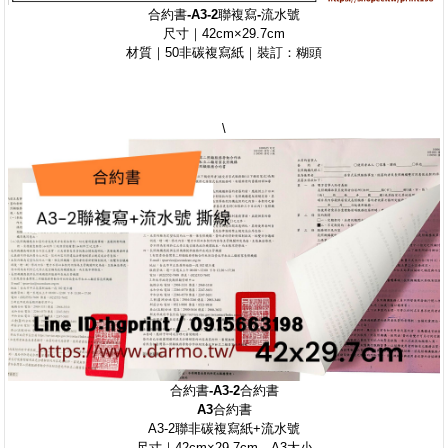
合約書-A3-2聯複寫-流水號
尺寸｜42cm×29.7cm
材質｜50非碳複寫紙｜裝訂：糊頭
\
合約書-
A3-2
合約書
A3
合約書
A3-2聯非碳複寫紙+流水號
尺寸｜42cm×29.7cm，A3大小