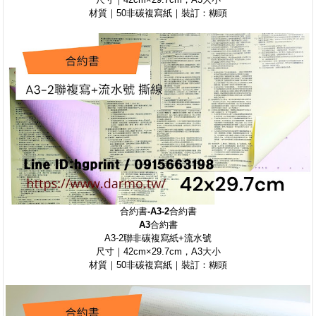
材質｜50非碳複寫紙｜裝訂：糊頭
合約書-
A3-2
合約書
A3
合約書
A3-2聯非碳複寫紙+流水號
尺寸｜42cm×29.7cm，A3大小
材質｜50非碳複寫紙｜裝訂：糊頭