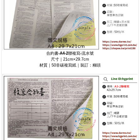
合約書-A4-2聯複寫-流水號
尺寸｜21cm×29.7cm
材質｜50非碳複寫紙｜裝訂：糊頭