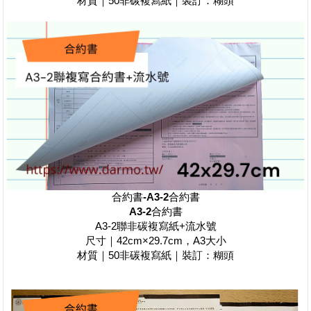
材質｜50非碳複寫紙｜裝訂：糊頭
合約書-
A3-2
合約書
A3-2
合約書
A3-2聯非碳複寫紙+流水號
尺寸｜42cm×29.7cm，A3大小
材質｜50非碳複寫紙｜裝訂：糊頭