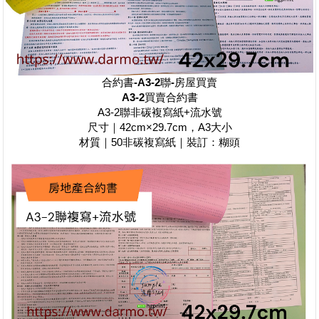
合約書-A3-2聯-房屋買賣
A3-2
買賣合約書
A3-2聯非碳複寫紙+流水號
尺寸｜42cm×29.7cm，A3大小
材質｜50非碳複寫紙｜裝訂：糊頭