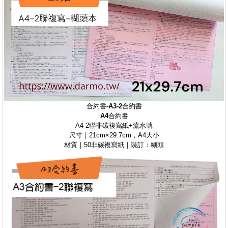
合約書-
A3-2
合約書
A4
合約書
A4-2聯非碳複寫紙+流水號
尺寸｜21cm×29.7cm，A4大小
材質｜50非碳複寫紙｜裝訂：糊頭