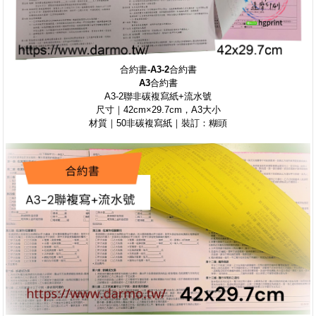
合約書-
A3-2
合約書
A3
合約書
A3-2聯非碳複寫紙+流水號
尺寸｜42cm×29.7cm，A3大小
材質｜50非碳複寫紙｜裝訂：糊頭