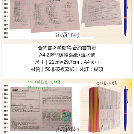
合約書-2聯複寫-合約書買賣
A4-2聯非碳複寫紙+流水號
尺寸｜21cm×29.7cm，A4大小
材質｜50非碳複寫紙｜裝訂：糊頭