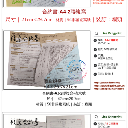
合約書-A4-2聯複寫
尺寸｜21cm×29.7cm
｜裝訂
：糊頭
材質｜50非碳複寫紙
合約書-A3-2聯複寫-流水號
尺寸｜42cm×29.7cm
材質｜50非碳複寫紙｜裝訂：糊頭