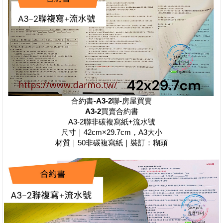
合約書-A3-2聯-房屋買賣
A3-2
買賣合約書
A3-2聯非碳複寫紙+流水號
尺寸｜42cm×29.7cm，A3大小
材質｜50非碳複寫紙｜裝訂：糊頭