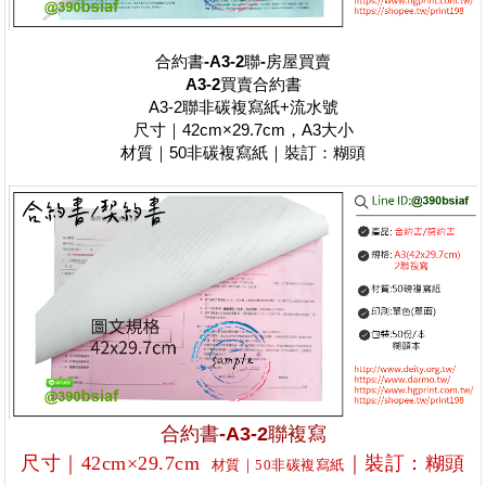
合約書-A3-2聯-房屋買賣
A3-2
買賣合約書
A3-2聯非碳複寫紙+流水號
尺寸｜42cm×29.7cm，A3大小
材質｜50非碳複寫紙｜裝訂：糊頭
合約書-A3-2聯複寫
尺寸｜42cm×29.7cm
｜裝訂
：糊頭
材質｜50非碳複寫紙