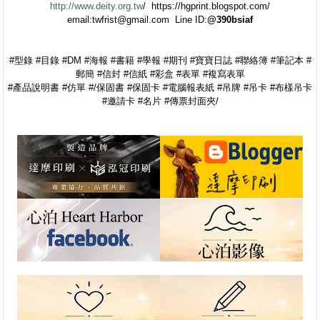
http://www.deity.org.tw
/ https://hgprint.blogspot.com/
email:twfrist@gmail.com Line ID:
@390bsiaf
#型錄 #目錄 #DM #海報 #書籍 #學報 #期刊 #寶寶日誌 #聯絡簿 #筆記本 #
郵簡 #信封 #信紙 #彩盒 #表單 #複寫表單
#產品說明書 #仿單 #/保固書 #保固卡 #電腦報表紙 #吊牌 #吊卡 #布樣吊卡
#邀請卡 #名片 #傳票封面夾/