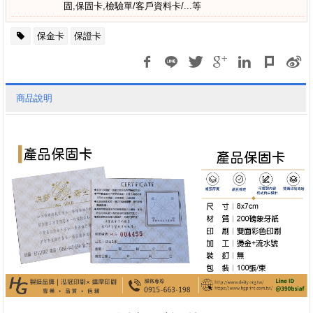
固,保固卡,檢驗單/客戶資料卡/...等
保金卡
保證卡
商品說明