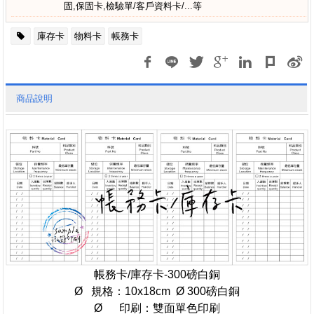
固,保固卡,檢驗單/客戶資料卡/...等
庫存卡
物料卡
帳務卡
商品說明
帳務卡/庫存卡-300磅白銅
Ø 規格：10x18cm Ø 300磅白銅
Ø 印刷：雙面單色印刷