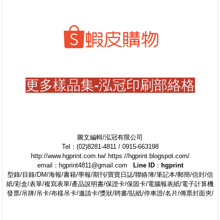
更多樣品集-泓冠印刷部絡格
圖文編輯/泓冠有限公司
Tel：(02)8281-4811 / 0915-663198
http://www.hgprint.com.tw/ https://hgprint.blogspot.com/
email：hgprint4811@gmail.com
Line ID：hgprint
型錄/目錄/DM/海報/書籍/學報/期刊/寶寶日誌/聯絡簿/筆記本/郵簡/信封/信
紙/彩盒/表單/複寫表單/產品說明書/保證卡/保固卡/電腦報表紙/電子計算機
發票/吊牌/吊卡/布樣吊卡/邀請卡/獎狀/聘書/貼紙/停車證/名片/傳票封面夾/