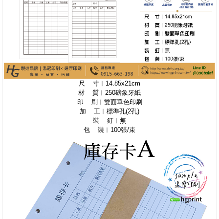
尺 寸︱14.85x21cm
材 質︱250磅象牙紙
印 刷︱雙面單色印刷
加 工︱標準孔(2孔)
裝 釘︱無
包 裝︱100張/束