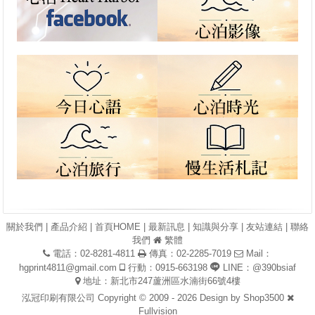
關於我們
|
產品介紹
|
首頁HOME
|
最新訊息
|
知識與分享
|
友站連結
|
聯絡
我們
繁體
電話：02-8281-4811
傳真：02-2285-7019
Mail：
hgprint4811@gmail.com
行動：0915-663198
LINE：@390bsiaf
地址：新北市247蘆洲區水湳街66號4樓
泓冠印刷有限公司 Copyright © 2009 - 2026 Design by
Shop3500
Fullvision