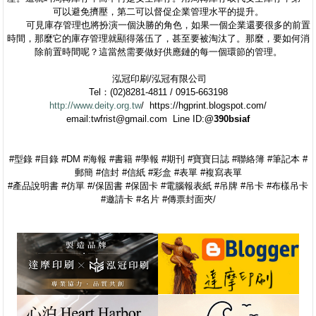
可以避免擠壓，第二可以督促企業管理水平的提升。
可見庫存管理也將扮演一個決勝的角色，如果一個企業還要很多的前置
時間，那麼它的庫存管理就顯得落伍了，甚至要被淘汰了。那麼，要如何消
除前置時間呢？這當然需要做好供應鏈的每一個環節的管理。
泓冠印刷/泓冠有限公司
Tel：(02)8281-4811 / 0915-663198
http://www.deity.org.tw
/ https://hgprint.blogspot.com/
email:twfrist@gmail.com Line ID:
@390bsiaf
#型錄 #目錄 #DM #海報 #書籍 #學報 #期刊 #寶寶日誌 #聯絡簿 #筆記本 #
郵簡 #信封 #信紙 #彩盒 #表單 #複寫表單
#產品說明書 #仿單 #/保固書 #保固卡 #電腦報表紙 #吊牌 #吊卡 #布樣吊卡
#邀請卡 #名片 #傳票封面夾/