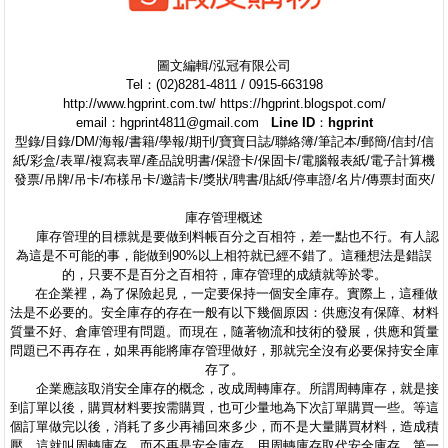
圖文編輯/泓冠有限公司
Tel：(02)8281-4811 / 0915-663198
http://www.hgprint.com.tw/ https://hgprint.blogspot.com/
email：hgprint4811@gmail.com
Line ID：hgprint
型錄/目錄/DM/海報/書籍/學報/期刊/寶寶日誌/聯絡簿/筆記本/郵簡/信封/信
紙/彩盒/表單/複寫表單/產品說明書/保證卡/保固卡/電腦報表紙/電子計算機
發票/吊牌/吊卡/布樣吊卡/邀請卡/獎狀/聘書/貼紙/停車證/名片/傳票封面夾/
庫存管理概述
庫存管理的目標就是要做到料帳百分之百相符，差一點也不行。有人認
為這是不可能的事，能做到90%以上相符就已經不錯了。這種想法是錯誤
的，只要不是百分之百相符，庫存管理的成績就等於零。
在企業裡，為了保險起見，一定要保持一個安全庫存。實際上，這種做
法是不必要的。安全庫存的存在一般有以下幾個原因：供應沒有保障、材料
質量不好、倉庫管理有問題。而現在，隨著物流和技術的發展，供應和質量
問題已不再存在，如果再能將庫存管理做好，那就完全沒有必要保持安全庫
存了。
企業應該取消安全庫存的概念，改成周轉庫存。所謂周轉庫存，就是接
到訂單以後，購買材料要按需購買，也可少量地為下次訂單購買一些。等這
個訂單做完以後，消耗了多少再補回來多少，而不是大量購買材料，造成積
壓。這就叫周轉庫存，而不再是安全庫存。用周轉庫存取代安全庫存，第一