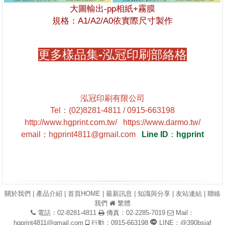
大圖輸出-pp相紙+霧膜
規格：
A1/A2/A0依實際尺寸製作
更多樣品集-泓冠印刷部絡格
泓冠印刷有限公司
Tel
：
(02)8281-4811 / 0915-663198
http://www.hgprint.com.tw/
https://www.darmo.tw/
email
：
hgprint4811@gmail.com
Line ID
：
hgprint
關於我們
|
產品介紹
|
首頁HOME
|
最新訊息
|
知識與分享
|
友站連結
|
聯絡
我們
繁體
電話：02-8281-4811
傳真：02-2285-7019
Mail：
hgprint4811@gmail.com
行動：0915-663198
LINE：@390bsiaf