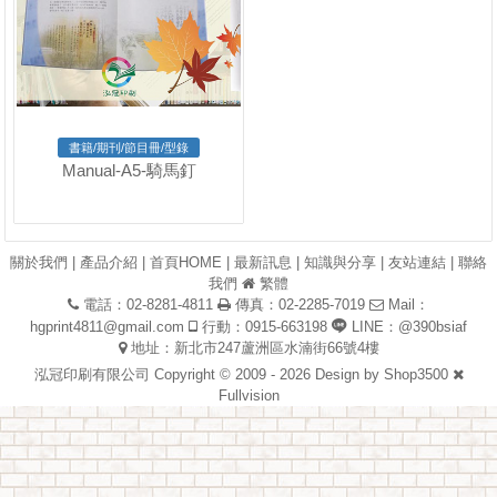
書籍/期刊/節目冊/型錄
Manual-A5-騎馬釘
關於我們
|
產品介紹
|
首頁HOME
|
最新訊息
|
知識與分享
|
友站連結
|
聯絡
我們
繁體
電話：02-8281-4811
傳真：02-2285-7019
Mail：
hgprint4811@gmail.com
行動：0915-663198
LINE：@390bsiaf
地址：新北市247蘆洲區水湳街66號4樓
泓冠印刷有限公司 Copyright © 2009 - 2026 Design by
Shop3500
Fullvision