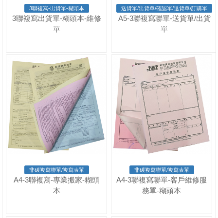
3聯複寫-出貨單-糊頭本
送貨單/出貨單/確認單/退貨單/訂購單
3聯複寫出貨單-糊頭本-維修
A5-3聯複寫聯單-送貨單/出貨
單
單
非碳複寫聯單/複寫表單
非碳複寫聯單/複寫表單
A4-3聯複寫-專業搬家-糊頭
A4-3聯複寫聯單-客戶維修服
本
務單-糊頭本