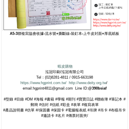
A5-3聯複寫
協會收據-流水號+撕斷線-裝釘本-上牛皮封面+厚底紙板
蝦皮購物
泓冠印刷/泓冠有限公司
Tel：(02)8281-4811 / 0915-663198
https://www.hgprint.com.tw/
http://www.deity.org.tw
/
email:hgprint4811@gmail.com Line ID:
@390bsiaf
#型錄 #目錄 #DM #海報 #書籍 #學報 #期刊 #寶寶日誌 #聯絡簿 #筆記本 #
郵簡 #信封 #信紙 #彩盒 #表單 #複寫表單
#產品說明書 #仿單 #/保固書 #保固卡 #電腦報表紙 #吊牌 #吊卡 #布樣吊卡
#邀請卡 #名片 #傳票封面夾/