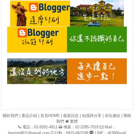
關於我們
|
產品介紹
|
首頁HOME
|
最新訊息
|
知識與分享
|
友站連結
|
聯絡
我們
繁體
電話：02-8281-4811
傳真：02-2285-7019
Mail：
hgprint4811@gmail.com
行動：0915-663198
LINE：@390bsiaf