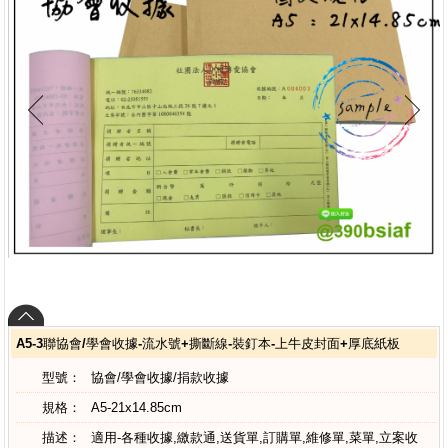
A5-3聯協會/學會收據-流水號+撕斷線-裝釘本-上牛皮封面+厚底紙板
型號：
協會/學會收據/捐款收據
規格：
A5-21x14.85cm
描述：
適用-各種收據,繳款通,送貨單,訂購單,維修單,菜單,立案收