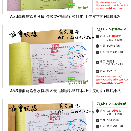
A5-3聯複寫
協會收據-流水號+撕斷線-裝釘本-上牛皮封面+厚底紙板
A5-3聯複寫
協會收據-流水號+撕斷線-裝釘本-上牛皮封面+厚底紙板