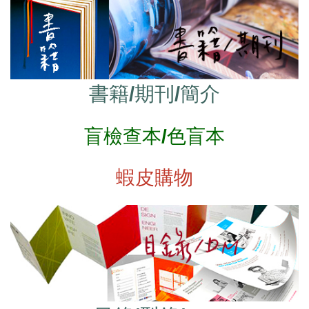
書籍/期刊/簡介
盲檢查本/色盲本
蝦皮購物