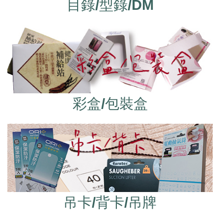
目錄/型錄/DM
彩盒/包裝盒
吊卡/背卡/吊牌