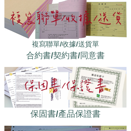
複寫聯單/收據/送貨單
合
約書/契約書/同意書
保固書/產品保證書