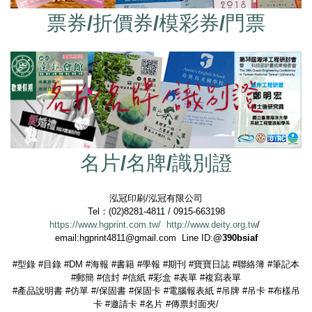
票券/折價券/模彩券/門票
名片/名牌/識別證
泓冠印刷/泓冠有限公司
Tel：(02)8281-4811 / 0915-663198
https://www.hgprint.com.tw/
http://www.deity.org.tw
/
email:hgprint4811@gmail.com Line ID:
@390bsiaf
#型錄 #目錄 #DM #海報 #書籍 #學報 #期刊 #寶寶日誌 #聯絡簿 #筆記本
#郵簡 #信封 #信紙 #彩盒 #表單 #複寫表單
#產品說明書 #仿單 #/保固書 #保固卡 #電腦報表紙 #吊牌 #吊卡 #布樣吊
卡 #邀請卡 #名片 #傳票封面夾/