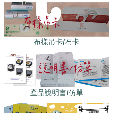
布樣吊卡/布卡
產品說明書/仿單