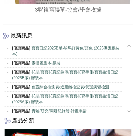
3聯複寫聯單-協會/學會收據
最新訊息
[優惠商品]
寶寶日記2025B版-騎馬釘黃色/藍色 (2025供應膠裝
本)
[優惠商品]
素描圖畫本-膠裝
[優惠商品]
托嬰/寶寶托育記錄簿/寶寶托育手冊/寶寶生活日記
(2025B版)-膠裝本
[優惠商品]
色盲綜合檢測表/近距離檢查表/黃斑病變檢測
[優惠商品]
托嬰/寶寶托育記錄簿/寶寶托育手冊/寶寶生活日記
(2025A版)-膠裝本
[優惠商品]
實驗/研究/開發紀錄簿-計畫申請
產品分類
[優惠商品]
托嬰/寶寶托育記錄簿/寶寶托育手冊/寶寶生活日記
(2024A版)-騎馬釘/膠裝本
[優惠商品]
會計傳票封面/封底-中一刀-ㄇ型